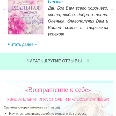
я
Отзыв
Дай Бог Вам всего хорошего,
да
света, любви, добра и тепла!
оим
Оленька, благополучия Вам и
тье.
Вашей семье и Творческих
гда
успехов!
вел
нес,
Читать далее »
ярк
, не
мое
ась,
гл
 что
ЧИТАТЬ ДРУГИЕ ОТЗЫВЫ
ко
сить
жен
тала
енно
Чит
и, я
«Возвращение к себе»
ли в
люди
УВЛЕКАТЕЛЬНАЯ ИГРА
ОТ ОЛЬГИ И АЛЕКСЕЯ ВАЛЯЕВЫХ
ви и
Система которая поможет за 1 месяц:
Научиться достигать целей по-женски и без стресса