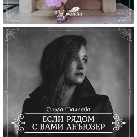
А Если Муж Все Равно Уйдет?