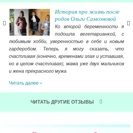
в
История про жизнь после
родов Ольги Самсоновой
ньше
Ко второй беременности я
льше
подошла вегетарианкой, с
угих
любимым хобби, уверенностью в себе и новым
ась
гардеробом. Теперь я могу сказать, что
а не
счастливая (конечно, временами злая и уставшая,
как
но в целом счастливая), мама уже двух мальчиков
все
и жена прекрасного мужа
Ска
рол
Читать далее »
пом
вну
рек
ЧИТАТЬ ДРУГИЕ ОТЗЫВЫ
аде
пом
Чит