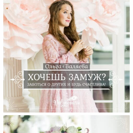
Хочешь Замуж? Заботься О Других И Будь
Счастлива!