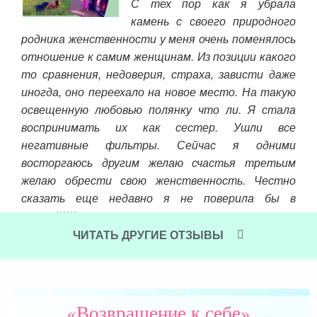
С тех пор как я убрала
мае
камень с своего природного
ли 1
родника женственности у меня очень поменялось
 мне
отношение к самим женщинам. Из позиции какого
есяц
то сравнения, недоверия, страха, зависти даже
меня
обя
иногда, оно переехало на новое место. На такую
рили
от 
освещенную любовью полянку что ли. Я стала
е не
ком
воспринимать их как сестер. Ушли все
стал
пол
негативные фильтры. Сейчас я одними
тоже
я у
восторгаюсь другим желаю счастья третьим
ении
зан
желаю обрести свою женственность. Честно
елен
тв
сказать еще недавно я не поверила бы в
ком
такое))))))
кг,
мир
ЧИТАТЬ ДРУГИЕ ОТЗЫВЫ
Читать далее »
в т
Чит
«Возвращение к себе»