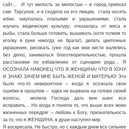
сайт… И тут милость за милостью – в город приехал
сам Торсунов, и я сходила на его лекции, стала носить
юбки, закупалась платьями и украшениями, стала
изучать ведическую культуру, отказалась от мяса и
рыбы, стала больше готовить, вышивать (хотя толком то
иголку в руки никогда не брала!), делать цветочные
украшения, рисовать (уже год как мои кисти валялись
без дела), заниматься благотворительностью, прошла
расстановки по избавлению от сценария рода… Я
ОСОЗНАЛА НАКОНЕЦ ЧТО Я ЖЕНЩИНА! ЧТО Я ХОЧУ
И ЗНАЮ ЗАЧЕМ МНЕ БЫТЬ ЖЕНОЙ И МАТЕРЬЮ! Это
было что-то невероятное – когда я осознала свои
ошибки в прошлом – едва не вырвала на голове своей
волосы, молила Господа дать мне шанс все
исправить… Но когда я поняла то, что выше всех моих
жизненных передряг – любовь к Богу, признательность
за то, что я ЖЕНЩИНА, в душе наступил мир.
Я воскресала. Не быстро, но с каждым днем все сильнее