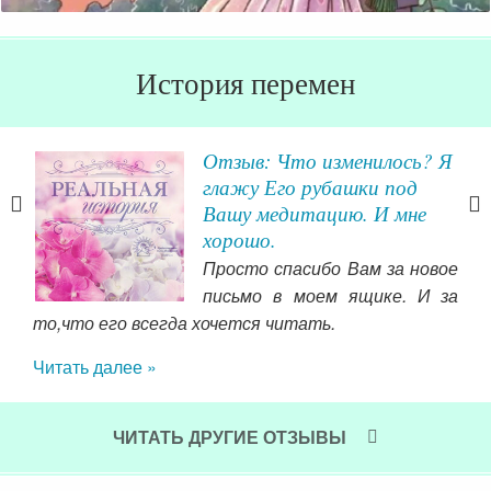
История перемен
еса
Отзыв: Что изменилось? Я
глажу Его рубашки под
Вашу медитацию. И мне
ытая
хорошо.
ри.
Просто спасибо Вам за новое
час
письмо в моем ящике. И за
чале
то,что его всегда хочется читать.
Нел
ец и
Они
ня я
Читать далее »
мы 
ала
я. И
Чит
роду
ЧИТАТЬ ДРУГИЕ ОТЗЫВЫ
тся!