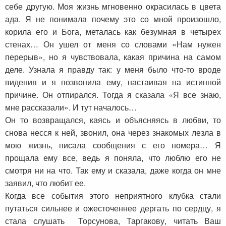
себе другую. Моя жизнь мгновенно окрасилась в цвета
ада. Я не понимала почему это со мной произошло,
корила его и Бога, металась как безумная в четырех
стенах… Он ушел от меня со словами «Нам нужен
перерыв», но я чувствовала, какая причина на самом
деле. Узнала я правду так: у меня было что-то вроде
видения и я позвонила ему, настаивая на истинной
причине. Он отпирался. Тогда я сказала «Я все знаю,
мне рассказали». И тут началось…
Он то возвращался, каясь и объясняясь в любви, то
снова несся к ней, звонил, она через знакомых лезла в
мою жизнь, писала сообщения с его номера… Я
прощала ему все, ведь я поняла, что люблю его не
смотря ни на что. Так ему и сказала, даже когда он мне
заявил, что любит ее.
Когда все события этого неприятного клубка стали
путаться сильнее и ожесточеннее дергать по сердцу, я
стала слушать Торсунова, Таргакову, читать Ваш