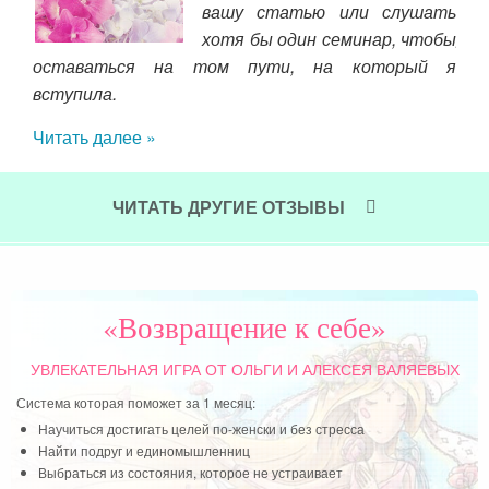
тал
вашу статью или слушать
авой
род
хотя бы один семинар, чтобы
меня
пер
оставаться на том пути, на который я
ти и
Был
вступила.
рвую
сво
Читать далее »
валы
не 
орг
до 
ЧИТАТЬ ДРУГИЕ ОТЗЫВЫ
нас
оби
Чит
«Возвращение к себе»
УВЛЕКАТЕЛЬНАЯ ИГРА
ОТ ОЛЬГИ И АЛЕКСЕЯ ВАЛЯЕВЫХ
Система которая поможет за 1 месяц:
Научиться достигать целей по-женски и без стресса
Найти подруг и единомышленниц
Выбраться из состояния, которое не устраивает