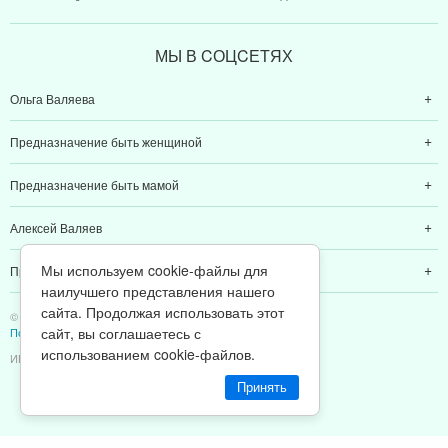
МЫ В CОЦCЕТЯХ
Ольга Валяева
Предназначение быть женщиной
Предназначение быть мамой
Алексей Валяев
Мы используем cookie-файлы для
Предназначение быть папой
наилучшего представления нашего
сайта. Продолжая использовать этот
© 2011-2026 Предназначение быть Женщиной
сайт, вы соглашаетесь с
Политика конфиденциальности
использованием cookie-файлов.
ИП Валяев А. В. | ИНН 380111808709
Принять