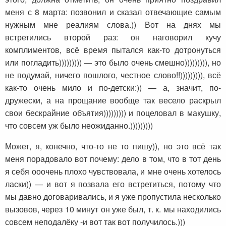
меня с 8 марта: позвонил и сказал отвечающие самым
нужным мне реалиям слова.)) Вот на днях мы
встретились второй раз: он наговорил кучу
комплиментов, всё время пытался как-то дотронуться
или погладить))))))))) — это было очень смешно))))))))), но
не подумай, ничего пошлого, честное слово!!))))))))), всё
как-то очень мило и по-детски:)) — а, значит, по-
дружески, а на прощание вообще так весело раскрыл
свои бескрайние объятия))))))))) и поцеловал в макушку,
что совсем уж было неожиданно.)))))))))
Может, я, конечно, что-то не то пишу)), но это всё так
меня порадовало вот почему: дело в том, что в тот день
я себя ооочень плохо чувствовала, и мне очень хотелось
ласки)) — и вот я позвала его встретиться, потому что
мы давно договаривались, и я уже пропустила несколько
вызовов, через 10 минут он уже был, т. к. мы находились
совсем неподалёку -и вот так вот получилось.)))