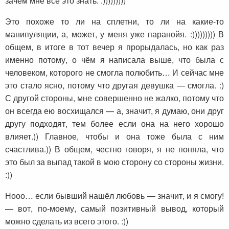
зачем мне всё это знать. :)))))))))
Это похоже то ли на сплетни, то ли на какие-то
манипуляции, а, может, у меня уже паранойя. :))))))))) В
общем, в итоге в тот вечер я прорыдалась, но как раз
именно потому, о чём я написала выше, что была с
человеком, которого не смогла полюбить… И сейчас мне
это стало ясно, потому что другая девушка — смогла. :)
С другой стороны, мне совершенно не жалко, потому что
он всегда ею восхищался — а, значит, я думаю, они друг
другу подходят, тем более если она на него хорошо
влияет.)) Главное, чтобы и она тоже была с ним
счастлива.)) В общем, честно говоря, я не поняла, что
это был за выпад такой в мою сторону со стороны жизни.
:))
Нооо… если бывший нашёл любовь — значит, и я смогу!
— вот, по-моему, самый позитивный вывод, который
можно сделать из всего этого. :))