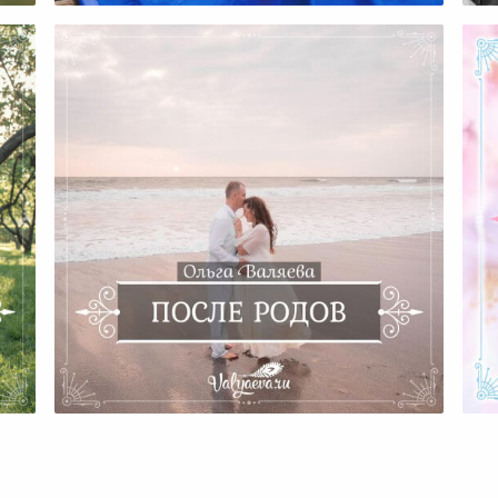
ть
и
После Родов