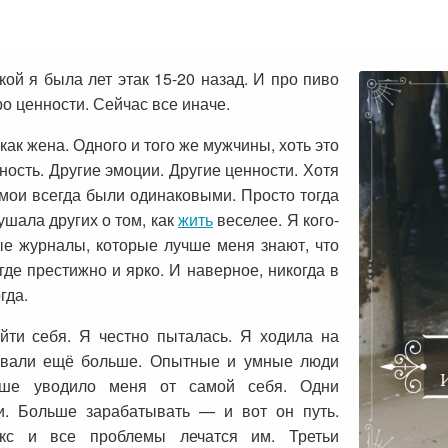
кой я была лет этак 15-20 назад. И про пиво
ро ценности. Сейчас все иначе.
 как жена. Одного и того же мужчины, хоть это
ность. Другие эмоции. Другие ценности. Хотя
 мои всегда были одинаковыми. Просто тогда
ушала других о том, как
жить
веселее. Я кого-
ые журналы, которые лучше меня знают, что
где престижно и ярко. И наверное, никогда в
гда.
йти себя. Я честно пыталась. Я ходила на
тывали ещё больше. Опытные и умные люди
ьше уводило меня от самой себя. Одни
ги. Больше зарабатывать — и вот он путь.
кс и все проблемы лечатся им. Третьи