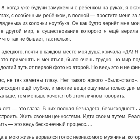
з 8, когда уже будучи замужем и с ребёнком на руках, я ок
олгах, с особенным ребёнком, в полной — простите меня за 
дяденька из колонки ноутбука. Он как будто вернёт мне мои
е другой мир, в существование которого я ещё верила
что так не бывает, так нельзя.
адецкого, почти в каждом месте моя душа кричала «ДА! Я т
е это применять и меняться, было очень трудно, но мир 
долгий путь от первой фото ко второй. Но ведь это и не фин
, не так заметны глазу. Нет такого яркого «было-стало»
роисходит ещё глубже, и многие вещи ощутимы только для 
дальше, тем меньше хочется об этом личном говорить.
лет — это глаза. В них полная безнадега, безысходность и 
 строить. Жить своими ценностями. Идти своим путём. Ре
бить — это ведь бесконечный процесс….
гда в мою жизнь ворвался голос незнакомого мужчины, котор