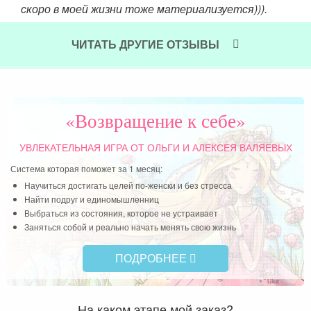
скоро в моей жизни тоже материализуется))).
Чит
Читать далее »
ЧИТАТЬ ДРУГИЕ ОТЗЫВЫ
«Возвращение к себе»
УВЛЕКАТЕЛЬНАЯ ИГРА
ОТ ОЛЬГИ И АЛЕКСЕЯ ВАЛЯЕВЫХ
Система которая поможет за 1 месяц:
Научиться достигать целей по-женски и без стресса
Найти подруг и единомышленниц
Выбраться из состояния, которое не устраивает
Заняться собой и реально начать менять свою жизнь
ПОДРОБНЕЕ
На каком этапе мой заказ?