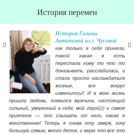
История перемен
История Галины
!»
Антипиной из г. Чусовой
)) И
как только я себя приняла,
ой и
такой какая я есть
у за
перестала кому то что то
зкий
доказывать, расслабилась, и
к мы
стала просто наслаждаться
отс
 наш
жизнью, все вокруг
Так
ро 7
изменилось!! И в мою жизнь
Спа
 под
пришла любовь, появился мужчина, настоящий
сок
наше
сильный, уверенный в себе, мой герой))) и самое
Ис
приятное — это слышать от него, какая я
вдо
женственная! Теперь я снова хочу замуж, хочу
Теп
большую семью, много деток, и верю что все это