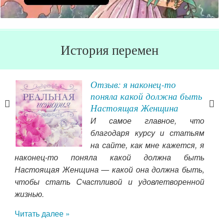
История перемен
Отзыв: я наконец-то
 из
поняла какой должна быть
Настоящая Женщина
, я
И самое главное, что
орая
благодаря курсу и статьям
 ней
на сайте, как мне кажется, я
а и
наконец-то поняла какой должна быть
Настоящая Женщина — какой она должна быть,
чтобы стать Счастливой и удовлетворенной
нием
кр
жизнью.
есто
мам
Читать далее »
инф