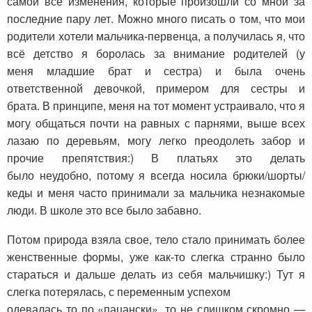
самой все изменения, которые произошли со мной за
последние пару лет. Можно много писать о том, что мои
родители хотели мальчика-первенца, а получилась я, что
всё детство я боролась за внимание родителей (у
меня младшие брат и сестра) и была очень
ответственной девочкой, примером для сестры и
брата. В принципе, меня на тот момент устраивало, что я
могу общаться почти на равных с парнями, выше всех
лазаю по деревьям, могу легко преодолеть забор и
прочие препятствия:) В платьях это делать
было неудобно, потому я всегда носила брюки/шорты/
кеды и меня часто принимали за мальчика незнакомые
люди. В школе это все было забавно.
Потом природа взяла свое, тело стало принимать более
женственные формы, уже как-то слегка странно было
стараться и дальше делать из себя мальчишку:) Тут я
слегка потерялась, с переменным успехом
одевалась то по «пацански», то не слишком скромно —