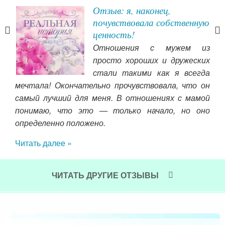
Отзыв: я, наконец,
ны
почувствовала собственную
ценность!
то в
Отношения с мужем из
просто хороших и дружеских
, тк
стали такими как я всегда
 мою
мечтала! Окончательно прочувствовала, что он
сва
ная
самый лучший для меня. В отношениях с мамой
муж
ВНЫМ
понимаю, что это — только начало, но оно
сам
ь, а
определенно положено.
бл
ок.
пол
Читать далее »
грал
Чит
отом
 для
ЧИТАТЬ ДРУГИЕ ОТЗЫВЫ
льно