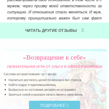
мужем, через призму моей ответственности за
ситуацию. И отношения стали меняться. И муж,
которому принципиально важен был сам факт
того, что я хожу на работу, а не сижу дома «без
дела», согласился с тем, что лучше, чтоб я была
ЧИТАТЬ ДРУГИЕ ОТЗЫВЫ
дома.
Читать далее »
«Возвращение к себе»
УВЛЕКАТЕЛЬНАЯ ИГРА
ОТ ОЛЬГИ И АЛЕКСЕЯ ВАЛЯЕВЫХ
Система которая поможет за 1 месяц:
Научиться достигать целей по-женски и без стресса
Найти подруг и единомышленниц
Выбраться из состояния, которое не устраивает
Заняться собой и реально начать менять свою жизнь
ПОДРОБНЕЕ