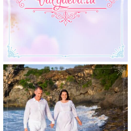
Я Безнадежно Отстала