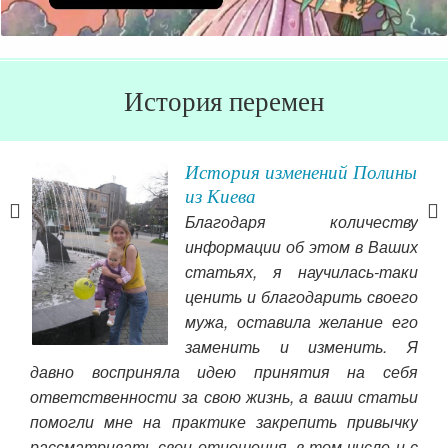
История перемен
История изменений Полины
из Киева
ы на
Благодаря количеству
я не
информации об этом в Ваших
жно.
статьях, я научилась-таки
огла
ценить и благодарить своего
арна
мужа, оставила желание его
пре
о Он
заменить и изменить. Я
на
 — и
давно восприняла идею принятия на себя
мар
ответственности за свою жизнь, а ваши статьи
помогли мне на практике закрепить привычку
Чит
рассматривать свои отношения, в том числе и с