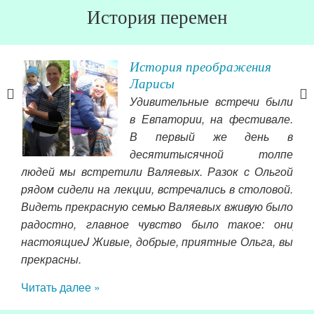
История перемен
История преображения
Ларисы
Удивительные встречи были
тся
в Евпатории, на фестивале.
его
В первый же день в
наю,
десятитысячной толпе
удет
людей мы встретили Валяевых. Разок с Ольгой
мне
йчас
рядом сидели на лекции, встречались в столовой.
дет
бки,
Видеть прекрасную семью Валяевых вживую было
сей
орых
радостно, главное чувство было такое: они
уда
лись
настоящиеJ Живые, добрые, приятные Ольга, вы
Чит
шое.
прекрасны.
Читать далее »