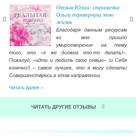
 и
Отзыв Юлии: страничка
Ольги перевернула мою
жизнь
ое
Благодаря данным ресурсам
дали
ко мне пришло
вою
умиротворение на тему
екое
того, что «я же должна что-то делать!».
сл
жать
Пожалуй, «идти и любить свою семью» (и Себя
отв
него
конечно!) – самое лучшее, что я могу сделать!
рас
Совершенствуюсь в этом направлении
же 
сел
Читать далее »
дей
ряд
Пер
ЧИТАТЬ ДРУГИЕ ОТЗЫВЫ
Чит