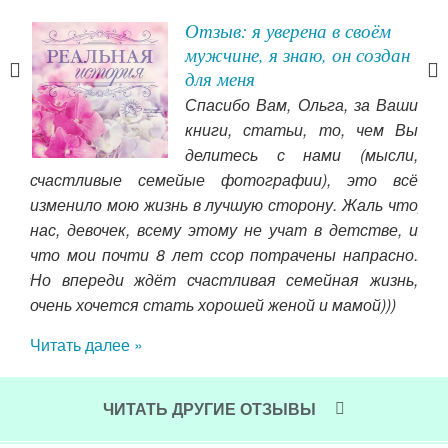
Отзыв: я уверена в своём
мужчине, я знаю, он создан
для меня
ого
Спасибо Вам, Ольга, за Ваши
цую,
книги, статьи, то, чем Вы
 в
делитесь с нами (мысли,
сти.
счастливые семейые фотографии), это всё
над
 его
изменило мою жизнь в лучшую сторону. Жаль что
рас
идет
нас, девочек, всему этому не учат в детстве, и
жиз
 все
что мои почти 8 лет ссор потрачены напрасно.
жил
йчас
Но впереди ждёт счастливая семейная жизнь,
тяж
ньку
очень хочется стать хорошей женой и мамой)))
мо
о по
ле в
Читать далее »
Чит
ЧИТАТЬ ДРУГИЕ ОТЗЫВЫ