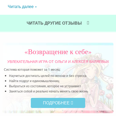
обо
дарю
Читать далее »
что
мью.
так
вст
ЧИТАТЬ ДРУГИЕ ОТЗЫВЫ
уст
нас.
Чит
«Возвращение к себе»
УВЛЕКАТЕЛЬНАЯ ИГРА
ОТ ОЛЬГИ И АЛЕКСЕЯ ВАЛЯЕВЫХ
Система которая поможет за 1 месяц:
Научиться достигать целей по-женски и без стресса
Найти подруг и единомышленниц
Выбраться из состояния, которое не устраивает
Заняться собой и реально начать менять свою жизнь
ПОДРОБНЕЕ