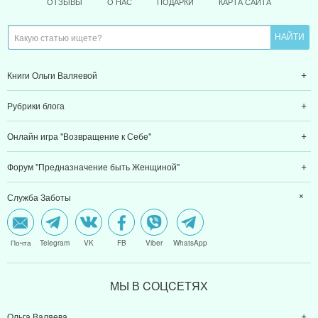
ОТЗЫВЫ
О НАС
ПОДАРКИ
КАРТА САЙТА
Книги Ольги Валяевой
Рубрики блога
Онлайн игра "Возвращение к Себе"
Форум "Предназначение быть Женщиной"
Служба Заботы
Почта
Telegram
VK
FB
Viber
WhatsApp
МЫ В CОЦCЕТЯХ
Ольга Валяева