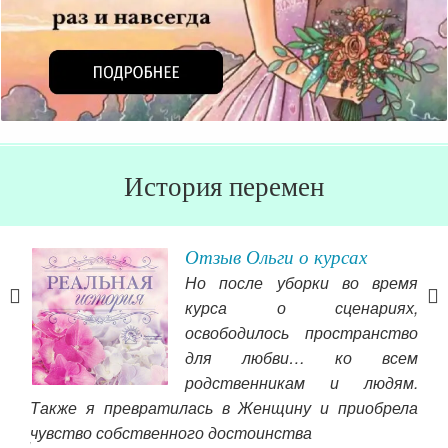
История перемен
Отзыв Ольги о курсах
Но после уборки во время
чего
курса о сценариях,
освободилось пространство
для любви… ко всем
ьше,
родственникам и людям.
 что
Око
Также я превратилась в Женщину и приобрела
вой
сущ
чувство собственного достоинства
ям.И