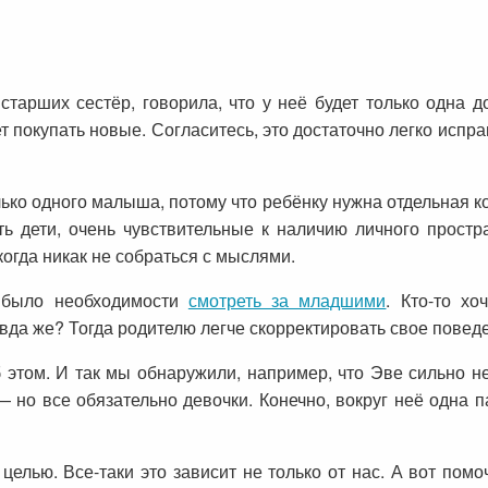
тарших сестёр, говорила, что у неё будет только одна д
ет покупать новые. Согласитесь, это достаточно легко испр
лько одного малыша, потому что ребёнку нужна отдельная к
ть дети, очень чувствительные к наличию личного простр
огда никак не собраться с мыслями.
е было необходимости
смотреть за младшими
. Кто-то х
авда же? Тогда родителю легче скорректировать свое повед
этом. И так мы обнаружили, например, что Эве сильно н
 — но все обязательно девочки. Конечно, вокруг неё одна 
елью. Все-таки это зависит не только от нас. А вот помо