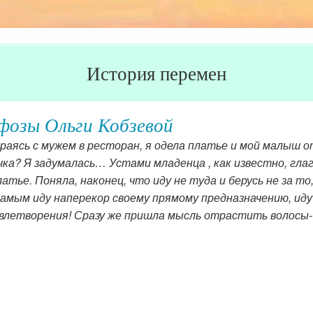
История перемен
озы Ольги Кобзевой
раясь с мужем в ресторан, я одела платье и мой малыш о
ка? Я задумалась… Устами младенца , как известно, глаг
латье. Поняла, наконец, что иду не туда и берусь не за т
самым иду наперекор своему прямому предназначению, иду 
влетворения! Сразу же пришла мысль отрастить волосы- в