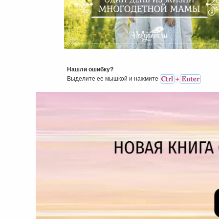
Один День Из Жизни
Многодетной Мамы
Нашли ошибку?
Выделите ее мышкой и нажмитe