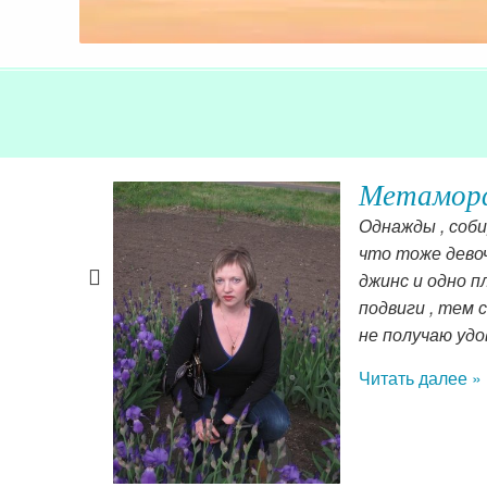
Метаморф
ли
Однажды , соби
 решения.
что тоже девоч
л
джинс и одно п
льтата. С
подвиги , тем 
о этому
не получаю удо
Читать далее »