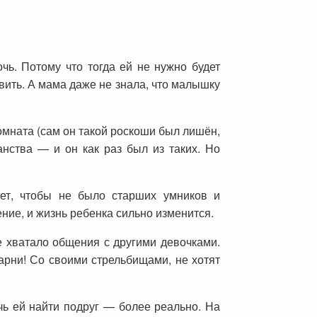
очь. Потому что тогда ей не нужно будет
авить. А мама даже не знала, что малышку
омната (сам он такой роскоши был лишён,
анства — и он как раз был из таких. Но
очет, чтобы не было старших умников и
ение, и жизнь ребенка сильно изменится.
е хватало общения с другими девочками.
парни! Со своими стрельбищами, не хотят
чь ей найти подруг — более реально. На