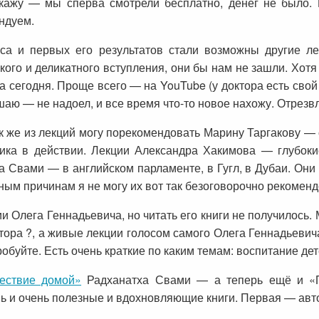
скажу — мы сперва смотрели бесплатно, денег не было. 
ендуем.
рса и первых его результатов стали возможны другие л
ягкого и деликатного вступления, они бы нам не зашли. Хот
 сегодня. Проще всего — на YouTube (у доктора есть свой
ушаю — не надоел, и все время что-то новое нахожу. Отрезв
к же из лекций могу порекомендовать Марину Таргакову —
гика в действии. Лекции Александра Хакимова — глубок
 Свами — в английском парламенте, в Гугл, в Дубаи. Они 
иным причинам я не могу их вот так безоговорочно рекоменд
и Олега Геннадьевича, но читать его книги не получилось.
тора ?, а живые лекции голосом самого Олега Геннадьевича
буйте. Есть очень краткие по каким темам: воспитание дет
ествие домой»
Радханатха Свами — а теперь ещё и «П
ь и очень полезные и вдохновляющие книги. Первая — авто