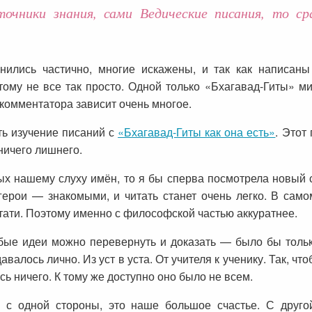
очники знания, сами Ведические писания, то с
нились частично, многие искажены, и так как написаны
ому не все так просто. Одной только «Бхагавад-Гиты» ми
 комментатора зависит очень многое.
ть изучение писаний с
«Бхагавад-Гиты как она есть»
. Этот
ничего лишнего.
ных нашему слуху имён, то я бы сперва посмотрела новый 
герои — знакомыми, и читать станет очень легко. В сам
тати. Поэтому именно с философской частью аккуратнее.
е идеи можно перевернуть и доказать — было бы тольк
алось лично. Из уст в уста. От учителя к ученику. Так, чт
сь ничего. К тому же доступно оно было не всем.
с одной стороны, это наше большое счастье. С другой