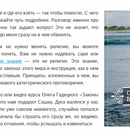
 и где его взять — так чтобы помогло. С чего
авайте чуть подробнее. Разговор именно про
но так задают вопрос! Это не значит, что
до меня сразу ни в чем обвинять.
ам не нужно менять религию, вы можете
 понять. Вам не нужно надевать сари или
ое знание
— это не религия. Это знание,
 законах этого мира и инструкция, как в нем
частливым. Принципы, изложенные в нем, вы
никакого категорического противоречия.
ио или видео курса Олега Гадецкого «Законы
что нам подарил Сашка. Диск валялся у нас
ыло уже совсем невмоготу, случайно попался
ачала бы слушать его сразу же, но видимо,
го отчаяния, чтобы услышать и измениться.