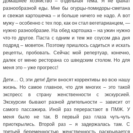
Домашнее хозяйство – отдельная тема. Я не фанат
разнообразной еды. Мне бы огурцы-помидоры-сметана
и свежая картошечка – и больше ничего не надо. А вот
мужу – особенно с тех пор, как он стал вегетарианцем, —
нужно разнообразие. На обед картошка – на ужин нужно
что-то другое. Паста с одним и тем же соусом два дня
подряд – моветон. Поэтому пришлось садиться и искать
рецепты, пробовать. Сейчас мой репертуар, конечно,
далек от меню ресторана со шведским столом. Но для
меня это – уже прогресс!
Дети… О, эти дети! Дети вносят коррективы во всю нашу
жизнь. Но самое главное, что для многих – это такой
экспресс в страну женственности с экскурсией.
Экскурсии бывают разной длительности – зависит от
самого пассажира. Иной раз перерастают в ПМЖ. У
меня было не так. В первый раз глаза чуть-чуть
приоткрылись. Второй раз – я задержалась там. С
третьей беременностью женственность раскрывается