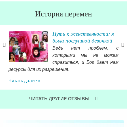
История перемен
Путь к женственности: я
была послушной девочкой
о до
Ведь нет проблем, с
то я
которыми мы не можем
ы на
справиться, и Бог дает нам
 что
ресурсы для их разрешения.
тог
а не
Читать далее »
«Пр
нап
ишло
шло
ать,
ЧИТАТЬ ДРУГИЕ ОТЗЫВЫ
сво
нек
, за
Чит