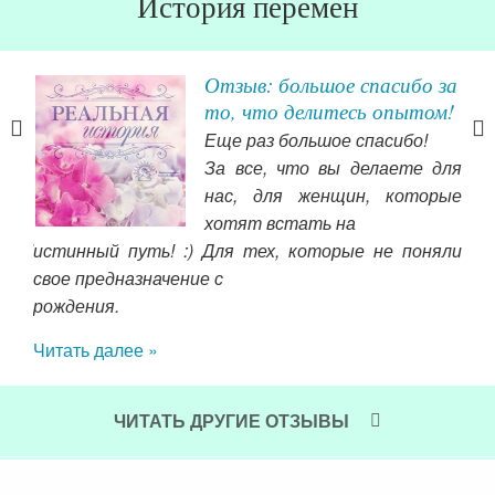
История перемен
Отзыв: большое спасибо за
то, что делитесь опытом!
у от
Еще раз большое спасибо!
За все, что вы делаете для
 за
нас, для женщин, которые
ь и
хотят встать на
ии!
истинный путь! :) Для тех, которые не поняли
себ
 что
свое предназначение с
осо
 что
рождения.
муж
бла
Читать далее »
сло
выр
дру
ЧИТАТЬ ДРУГИЕ ОТЗЫВЫ
про
Чит