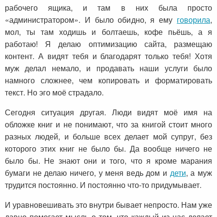
рабочего ящика, и там в них была просто
«администратором». И было обидно, я ему
говорила
,
мол, ты там ходишь и болтаешь, кофе пьёшь, а я
работаю! Я делаю оптимизацию сайта, размещаю
контент. А видят тебя и благодарят только тебя! Хотя
муж делал немало, и продавать наши услуги было
намного сложнее, чем копировать и форматировать
текст. Но эго моё страдало.
Сегодня ситуация другая. Люди видят моё имя на
обложке книг и не понимают, что за книгой стоит много
разных людей, и больше всех делает мой супруг, без
которого этих книг не было бы. Да вообще ничего не
было бы. Не знают они и того, что я кроме марания
бумаги не делаю ничего, у меня ведь дом и
дети
, а муж
трудится постоянно. И постоянно что-то придумывает.
И уравновешивать это внутри бывает непросто. Нам уже
давно помогает мысль о том, что каждый из нас делает