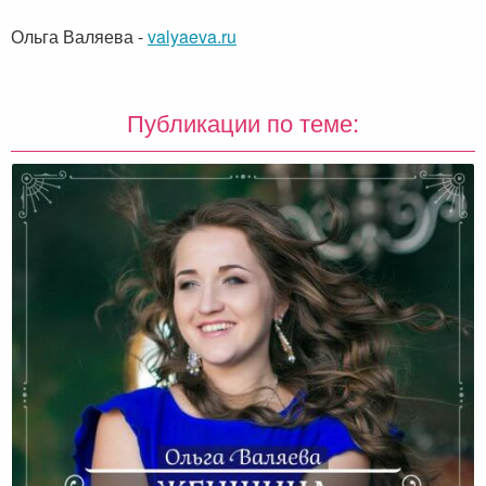
Ольга Валяева
-
valyaeva.ru
Публикации по теме: