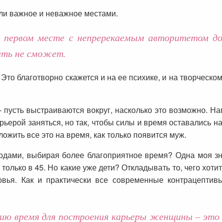
ли важное и неважное местами.
первом месте с непререкаемым авторитетом до
ать не сможет.
 Это благотворно скажется и на ее психике, и на творческом
 пусть выстраиваются вокруг, насколько это возможно. На
рьерой заняться, но так, чтобы силы и время оставались н
ожить все это на время, как только появится муж.
годами, выбирая более благоприятное время? Одна моя зн
 только в 45. Но какие уже дети? Откладывать то, чего хоти
овья. Как и практически все современные контрацептив
нию время для построения карьеры женщины – это 