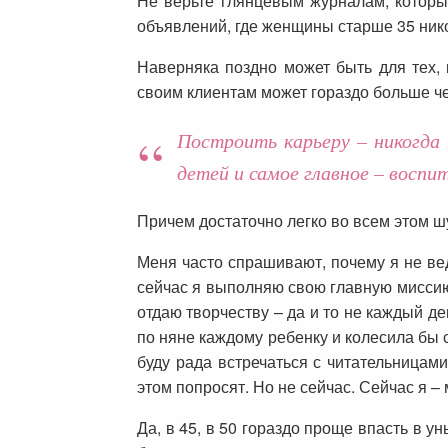
Не верьте глянцевым журналам, которые
объявлений, где женщины старше 35 ником
Наверняка поздно может быть для тех, к
своим клиентам может гораздо больше чем
Построить карьеру – никогда
детей и самое главное – восп
Причем достаточно легко во всем этом шу
Меня часто спрашивают, почему я не вед
сейчас я выполняю свою главную миссию,
отдаю творчеству – да и то не каждый д
по няне каждому ребенку и колесила бы с
буду рада встречаться с читательницами
этом попросят. Но не сейчас. Сейчас я – 
Да, в 45, в 50 гораздо проще впасть в ун