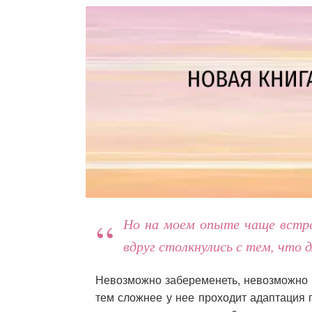
Но на моем опыте чаще встр
вдруг столкнулись с тем, что
Невозможно забеременеть, невозможно вы
тем сложнее у нее проходит адаптация п