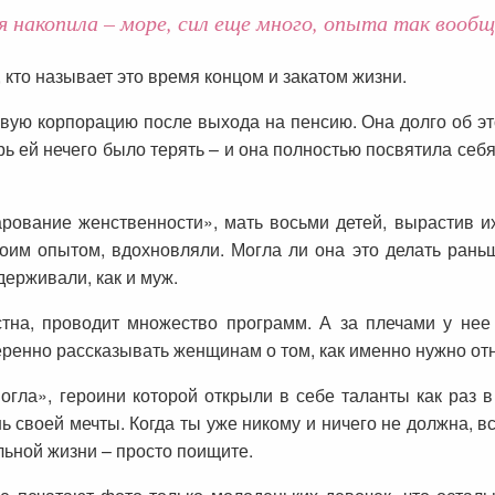
я накопила – море, сил еще много, опыта так вооб
, кто называет это время концом и закатом жизни.
вую корпорацию после выхода на пенсию. Она долго об это
ерь ей нечего было терять – и она полностью посвятила себ
рование женственности», мать восьми детей, вырастив и
оим опытом, вдохновляли. Могла ли она это делать рань
держивали, как и муж.
тна, проводит множество программ. А за плечами у не
еренно рассказывать женщинам о том, как именно нужно отн
огла», героини которой открыли в себе таланты как раз в
нь своей мечты. Когда ты уже никому и ничего не должна, в
льной жизни – просто поищите.