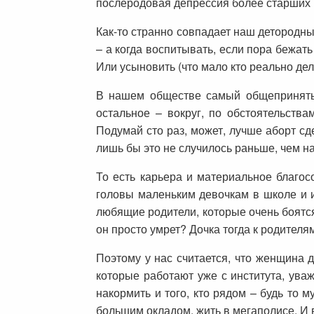
послеродовая депрессия более старших
Как-то странно совпадает наш детородны
– а когда воспитывать, если пора бежат
Или усыновить (что мало кто реально дел
В нашем обществе самый общепринятый
остальное – вокруг, по обстоятельств
Подумай сто раз, может, лучше аборт сде
лишь бы это не случилось раньше, чем н
То есть карьера и материальное благо
головы маленьким девочкам в школе и и
любящие родители, которые очень боятся
он просто умрет? Дочка тогда к родителям
Поэтому у нас считается, что женщина 
которые работают уже с института, ува
накормить и того, кто рядом – будь то 
большим окладом, жить в мегаполисе. И 