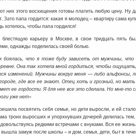
от них этого восхищения готовы платить любую цену. Ну да
ет. Зато папа гордится: какая я молодец – квартиру сама ку
дь хотелось, чтобы папа гордился!
а блестящую карьеру в Москве, в свои тридцать пять б
ями, однажды поделилась своей болью.
к боялась, что я тоже буду зависеть от мужчины, что
деревне. Она так хотела мной гордиться, чтобы ощущать, 
ится изменений. Мужчины вокруг меня — либо альфонсы, 
ороде, где все ее знают. Отец хоть и грозный, но мать 
дмет ее гордости. Я для нее все это сделала. Но мне-то 
роги уже нет»
решила посвятить себя семье, но дети выросли, и ей стало
мама троих выросших и упорхнувших дочерей делилась тем
довольствуясь редкими встречами с внуками. Вся ее жизнь 
вышла замуж после школы – и дом, семья, дети, быт в тече