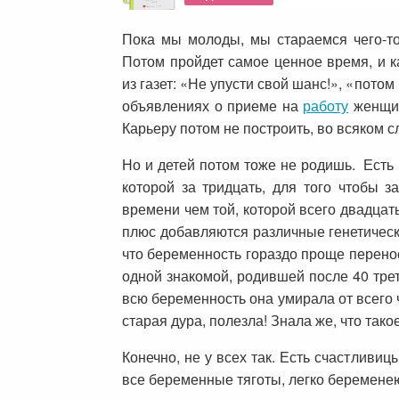
Пока мы молоды, мы стараемся чего-то 
Потом пройдет самое ценное время, и к
из газет: «Не упусти свой шанс!», «потом
объявлениях о приеме на
работу
женщин
Карьеру потом не построить, во всяком с
Но и детей потом тоже не родишь. Есть 
которой за тридцать, для того чтобы 
времени чем той, которой всего двадцат
плюс добавляются различные генетически
что беременность гораздо проще переноси
одной знакомой, родившей после 40 трет
всю беременность она умирала от всего ч
старая дура, полезла! Знала же, что тако
Конечно, не у всех так. Есть счастливиц
все беременные тяготы, легко беременею