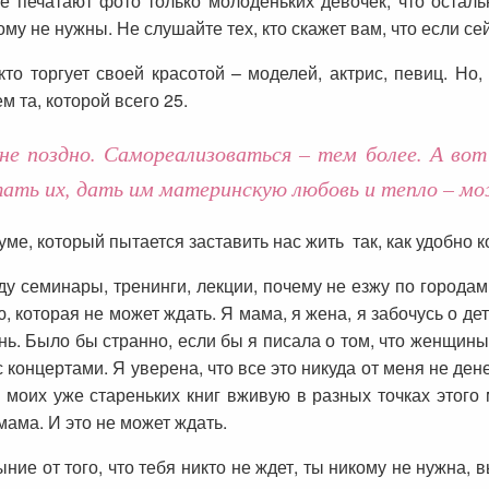
 печатают фото только молоденьких девочек, что осталь
у не нужны. Не слушайте тех, кто скажет вам, что если сей
то торгует своей красотой – моделей, актрис, певиц. Но, 
 та, которой всего 25.
 не поздно. Самореализоваться – тем более. А в
итать их, дать им материнскую любовь и тепло – м
ме, который пытается заставить нас жить так, как удобно к
у семинары, тренинги, лекции, почему не езжу по городам.
 которая не может ждать. Я мама, я жена, я забочусь о де
ень. Было бы странно, если бы я писала о том, что женщи
 концертами. Я уверена, что все это никуда от меня не дене
 моих уже стареньких книг вживую в разных точках этого 
мама. И это не может ждать.
ыние от того, что тебя никто не ждет, ты никому не нужна,