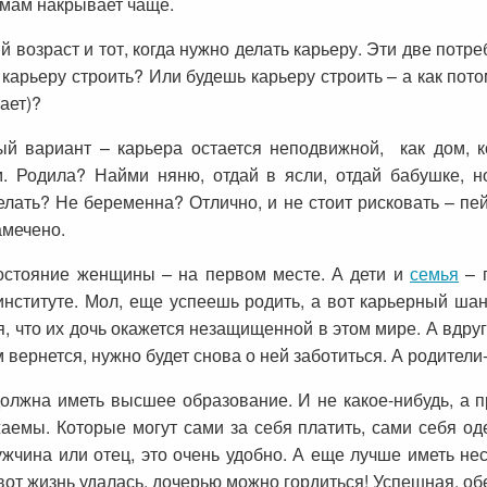
 мам накрывает чаще.
й возраст и тот, когда нужно делать карьеру. Эти две потр
ь карьеру строить? Или будешь карьеру строить – а как по
ает)?
 вариант – карьера остается неподвижной, как дом, к
ам. Родила? Найми няню, отдай в ясли, отдай бабушке, 
лать? Не беременна? Отлично, и не стоит рисковать – пей 
амечено.
состояние женщины – на первом месте. А дети и
семья
– г
нституте. Мол, еще успеешь родить, а вот карьерный шан
, что их дочь окажется незащищенной в этом мире. А вдруг
 вернется, нужно будет снова о ней заботиться. А родители-
должна иметь высшее образование. И не какое-нибудь, а п
жаемы. Которые могут сами за себя платить, сами себя од
мужчина или отец, это очень удобно. А еще лучше иметь не
вот жизнь удалась, дочерью можно гордиться! Успешная, об