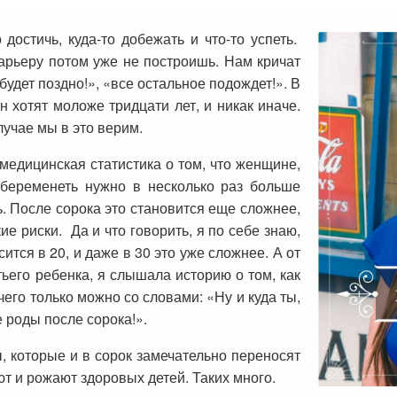
достичь, куда-то добежать и что-то успеть.
арьеру потом уже не построишь. Нам кричат
 будет поздно!», «все остальное подождет!». В
 хотят моложе тридцати лет, и никак иначе.
лучае мы в это верим.
медицинская статистика о том, что женщине,
забеременеть нужно в несколько раз больше
ь. После сорока это становится еще сложнее,
е риски. Да и что говорить, я по себе знаю,
тся в 20, и даже в 30 это уже сложнее. А от
ьего ребенка, я слышала историю о том, как
его только можно со словами: «Ну и куда ты,
е роды после сорока!».
ы, которые и в сорок замечательно переносят
т и рожают здоровых детей. Таких много.