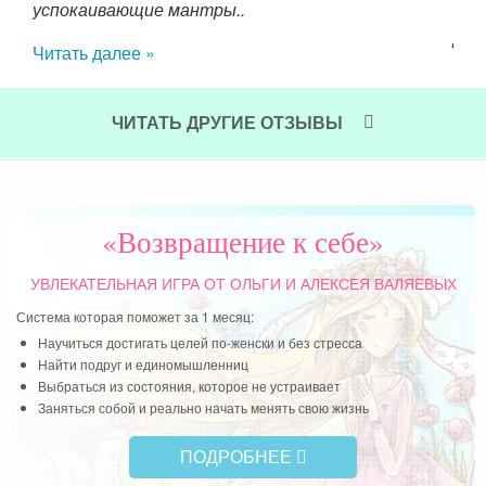
успокаивающие мантры..
чем
Даж
Читать далее »
дет
исп
раз
ЧИТАТЬ ДРУГИЕ ОТЗЫВЫ
про
Чит
«Возвращение к себе»
УВЛЕКАТЕЛЬНАЯ ИГРА
ОТ ОЛЬГИ И АЛЕКСЕЯ ВАЛЯЕВЫХ
Система которая поможет за 1 месяц:
Научиться достигать целей по-женски и без стресса
Найти подруг и единомышленниц
Выбраться из состояния, которое не устраивает
Заняться собой и реально начать менять свою жизнь
ПОДРОБНЕЕ