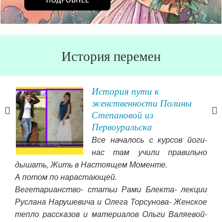
История перемен
История пути к
у…
женственности Полины
Степановой из
вата
Первоуральска
ихся
Все началось с курсов йоги-
себя
нас там учили правильно
уду.
дышать, Жить в Настоящем Моменте.
не 
меня
А потом по нарастающей.
нах
пути
Вегетарианство- статьи Рами Блекта- лекции
ус
Руслана Нарушевича и Олега Торсунова- Женское
мам
тепло рассказов и материалов Ольги Валяевой-
зам