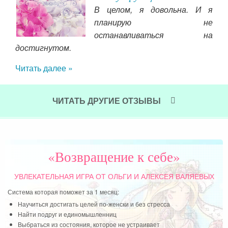
В целом, я довольна. И я
ю по
планирую не
лать
останавливаться на
но —
достигнутом.
вие,
Читать далее »
26 
не
ЧИТАТЬ ДРУГИЕ ОТЗЫВЫ
ком
гот
ест
так
«Возвращение к себе»
Чит
УВЛЕКАТЕЛЬНАЯ ИГРА
ОТ ОЛЬГИ И АЛЕКСЕЯ ВАЛЯЕВЫХ
Система которая поможет за 1 месяц:
Научиться достигать целей по-женски и без стресса
Найти подруг и единомышленниц
Выбраться из состояния, которое не устраивает