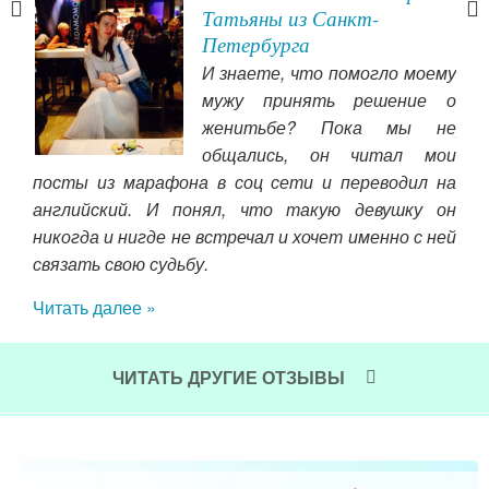
Татьяны из Санкт-
е (и
Петербурга
ой)
И знаете, что помогло моему
ама!
мужу принять решение о
тол
женитьбе? Пока мы не
тебе
жен
общались, он читал мои
и. К
под
посты из марафона в соц сети и переводил на
 но
и д
английский. И понял, что такую девушку он
щина
за 
никогда и нигде не встречал и хочет именно с ней
 мне
Спа
связать свою судьбу.
 я в
поз
егда
Читать далее »
Чит
как
ЧИТАТЬ ДРУГИЕ ОТЗЫВЫ