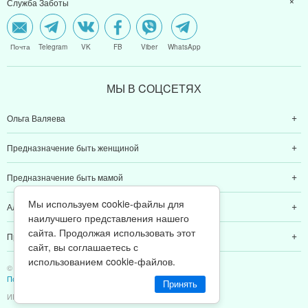
Служба Заботы
Почта
Telegram
VK
FB
Viber
WhatsApp
МЫ В CОЦCЕТЯХ
Ольга Валяева
Предназначение быть женщиной
Предназначение быть мамой
Мы используем cookie-файлы для
Алексей Валяев
наилучшего представления нашего
сайта. Продолжая использовать этот
Предназначение быть папой
сайт, вы соглашаетесь с
использованием cookie-файлов.
© 2011-2026 Предназначение быть Женщиной
Политика конфиденциальности
Принять
ИП Валяев А. В. | ИНН 380111808709