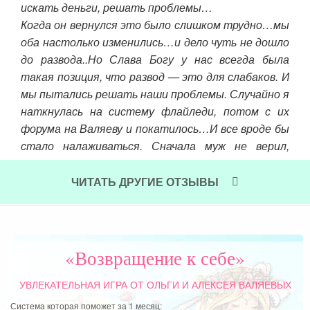
искать деньги, решать проблемы…
 все
при
Когда он вернулся это было слишком трудно…мы
то в
про
оба настолько изменились…и дело чуть не дошло
руки
обу
до развода..Но Слава Богу у нас всегда была
сь…
рку
такая позиция, что развод — это для слабаков. И
ать,
на 
мы пытались решать наши проблемы. Случайно я
Чит
наткнулась на систему флайледи, потом с их
 ада
форума на Валяеву и покатилось…И все вроде бы
етом
стало налаживаться. Сначала муж не верил,
говорил, что все это глупо.
ЧИТАТЬ ДРУГИЕ ОТЗЫВЫ
Читать далее »
«Возвращение к себе»
УВЛЕКАТЕЛЬНАЯ ИГРА
ОТ ОЛЬГИ И АЛЕКСЕЯ ВАЛЯЕВЫХ
Система которая поможет за 1 месяц: