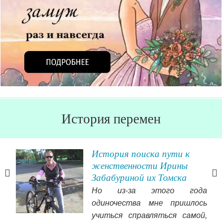
История перемен
я
История поиска пути к
женственности Ирины
Забабуриной их Томска
дало
Но из-за этого года
огла
одиночества мне пришлось
 как
учиться справляться самой,
о не
при