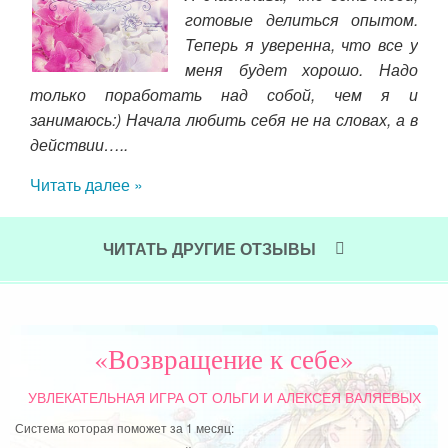
 за
готовые делиться опытом.
Они
Теперь я уверенна, что все у
огие
меня будет хорошо. Надо
ас и
только поработать над собой, чем я и
стр
рее.
занимаюсь:) Начала любить себя не на словах, а в
сил
мья,
действии…..
иду
вра
Читать далее »
сил
за
бла
ЧИТАТЬ ДРУГИЕ ОТЗЫВЫ
Чит
«Возвращение к себе»
УВЛЕКАТЕЛЬНАЯ ИГРА
ОТ ОЛЬГИ И АЛЕКСЕЯ ВАЛЯЕВЫХ
Система которая поможет за 1 месяц: