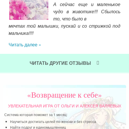
А сейчас еще и маленькое
ой)
чудо в животике!!! Сбылось
ама!
то, что было в
тол
мечтах той малышки, пускай и со стрижкой под
тебе
мальчика!!!!
и. К
за
 но
Читать далее »
кот
щина
за 
 мне
про
 я в
ЧИТАТЬ ДРУГИЕ ОТЗЫВЫ
над
егда
чит
отц
как
«Возвращение к себе»
Чит
УВЛЕКАТЕЛЬНАЯ ИГРА
ОТ ОЛЬГИ И АЛЕКСЕЯ ВАЛЯЕВЫХ
Система которая поможет за 1 месяц:
Научиться достигать целей по-женски и без стресса
Найти подруг и единомышленниц