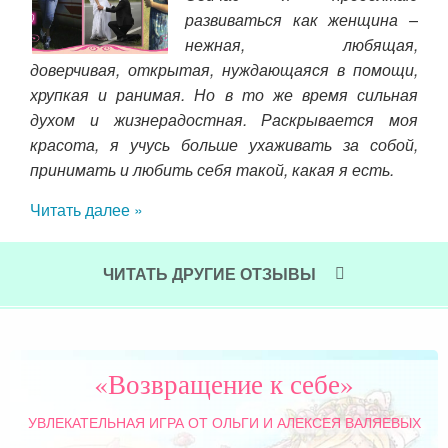
ебя
развиваться как женщина –
гли
нежная, любящая,
йна,
доверчивая, открытая, нуждающаяся в помощи,
тог
ть и
хрупкая и ранимая. Но в то же время сильная
Пож
духом и жизнерадостная. Раскрывается моя
кон
красота, я учусь больше ухаживать за собой,
Сов
принимать и любить себя такой, какая я есть.
Чит
Читать далее »
ЧИТАТЬ ДРУГИЕ ОТЗЫВЫ
«Возвращение к себе»
УВЛЕКАТЕЛЬНАЯ ИГРА
ОТ ОЛЬГИ И АЛЕКСЕЯ ВАЛЯЕВЫХ