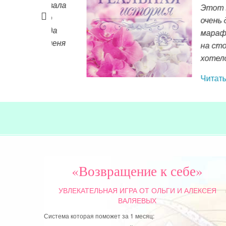
орговала
Этот марафон б
то по
очень довольн
а туда
марафон, он о
ны, меня
на столько пр
хотелось с ним
Читать далее »
«Возвращение к себе»
УВЛЕКАТЕЛЬНАЯ ИГРА
ОТ ОЛЬГИ И АЛЕКСЕЯ
ВАЛЯЕВЫХ
Система которая поможет за 1 месяц:
Научиться достигать целей по-женски и без стресса