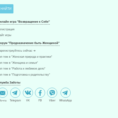
нлайн игра "Возвращение к Себе"
егистрация
айт игры
орум "Предназначение быть Женщиной"
арегистриуйтесь сейчас ➜
оп тем в "Женская природа и практики"
оп тем в "Женщина и семья"
оп тем в "Работа и любимое дело"
оп тем в "Подготовка к родительству"
лужба Заботы
Почта
Telegram
VK
FB
Viber
WhatsApp