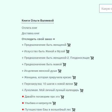
Книги Ольги Валяевой
Оплата книг
Доставка книг
Отследить свой заказ ➜
⋄ Предназначение быть женщиной
⋄ Искусство быть Женой и Музой
⋄ Предназначение быть женщиной-2. Плодоносящая
⋄ Предназначение быть мамой
⋄ Исцеление женской души
⋄ Женщина, которая приручила кризис
⋄ Перезагрузка: 10 шагов к новой жизни
⋄ Луноликая. Мой личный лунный календарь
✸
Давайте поговорим про это
✸
Улыбака и капризуля
✸
Путешествие Евы в волшебный лес
✸
Откуда на самом деле берутся дети