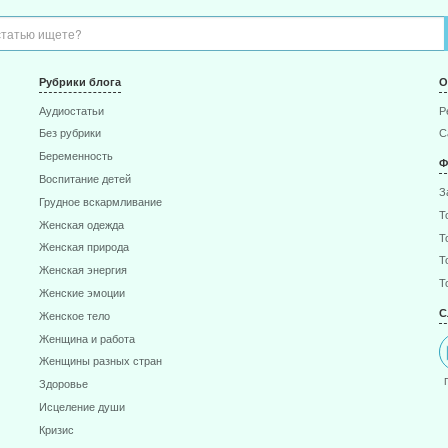
Рубрики блога
О
Аудиостатьи
Р
Без рубрики
С
Беременность
Ф
Воспитание детей
З
Грудное вскармливание
Т
Женская одежда
Т
Женская природа
Т
Женская энергия
Т
Женские эмоции
С
Женское тело
Женщина и работа
Женщины разных стран
Здоровье
Исцеление души
Кризис
Личностный рост и духовное развитие