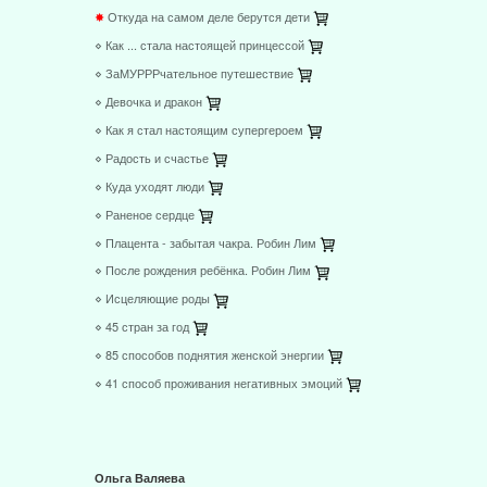
⋄ Как ... стала настоящей принцессой
⋄ ЗаМУРРРчательное путешествие
⋄ Девочка и дракон
⋄ Как я стал настоящим супергероем
⋄ Радость и счастье
⋄ Куда уходят люди
⋄ Раненое сердце
⋄ Плацента - забытая чакра. Робин Лим
⋄ После рождения ребёнка. Робин Лим
⋄ Исцеляющие роды
⋄ 45 стран за год
⋄ 85 способов поднятия женской энергии
⋄ 41 способ проживания негативных эмоций
Ольга Валяева