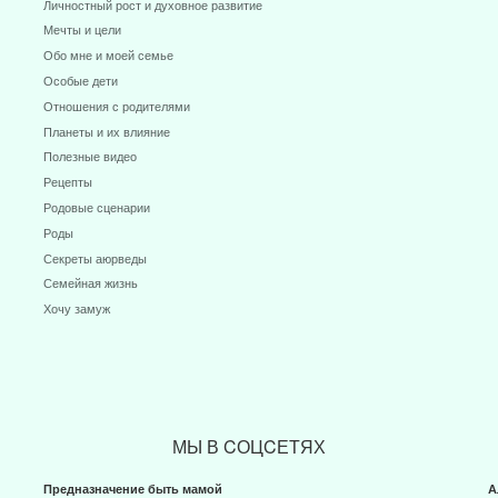
Мечты и цели
Обо мне и моей семье
Особые дети
Отношения с родителями
Планеты и их влияние
Полезные видео
Рецепты
Родовые сценарии
Роды
Секреты аюрведы
Семейная жизнь
Хочу замуж
МЫ В CОЦCЕТЯХ
Предназначение быть мамой
А