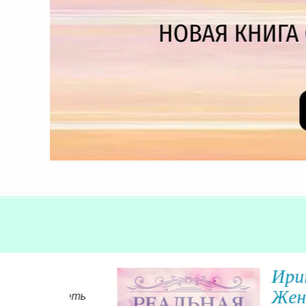
Ирина из 
Женстве
 видеть