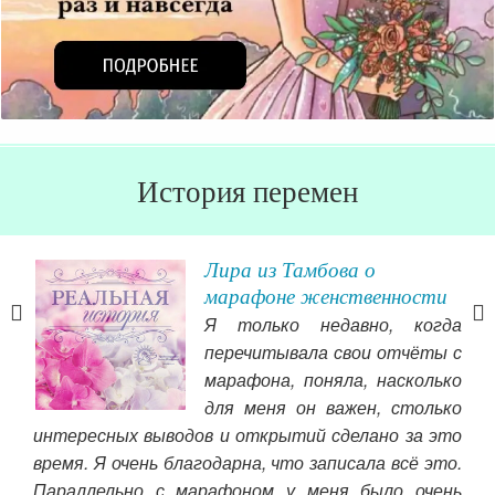
История перемен
Лира из Тамбова о
марафоне женственности
ала
Я только недавно, когда
 еще
перечитывала свои отчёты с
ится
марафона, поняла, насколько
о ни
для меня он важен, столько
и, а
интересных выводов и открытий сделано за это
инт
тью,
время. Я очень благодарна, что записала всё это.
ко
Параллельно с марафоном у меня было очень
люд