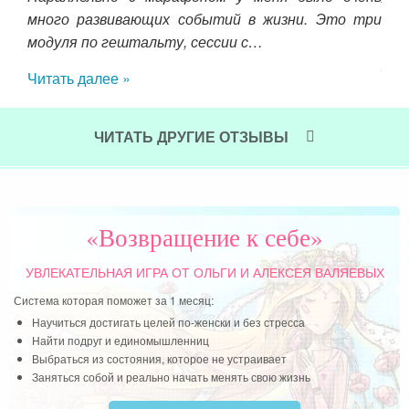
много развивающих событий в жизни. Это три
пла
модуля по гештальту, сессии с…
и 
жен
Читать далее »
, ч
дыш
это
ЧИТАТЬ ДРУГИЕ ОТЗЫВЫ
пр
ост
пре
при
«Возвращение к себе»
Чит
УВЛЕКАТЕЛЬНАЯ ИГРА
ОТ ОЛЬГИ И АЛЕКСЕЯ ВАЛЯЕВЫХ
Система которая поможет за 1 месяц:
Научиться достигать целей по-женски и без стресса
Найти подруг и единомышленниц
Выбраться из состояния, которое не устраивает
Заняться собой и реально начать менять свою жизнь