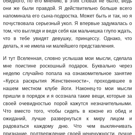
обидного, по его мнению, в этих словах не было, ведь
они же были правдой. Я действительно больше всего
напоминала его сына-подростка. Может быть и так, но я
почуствовала серьезный укол. Я впервые задумалась о
том, что выглядя и ведя себя как мальчишка глупо ждать,
что в тебе увидят девушку, принцессу. Однако, что
делать, я не имела ни малейшего представления.
И тут Вселенная, словно услышав мои мысли, сделала
мне поистине роскошный подарок. Буквально через
неделю случайно попала на ознакомительное занятие
«Курса раскрытия Женственности», проходившее в
нашем местном клубе йоги. Наконец-то мои мысли
пришли в порядок и я осознала такие вещи, которые за
своей очевидностью порой кажутся незначительными.
Что вместо того, чтобы сидеть в коконе из обид и
ожиданий, лучше развернуться к миру лицом и
радоваться каждому дню. Что чем выклянчивать
признание, подтверждение своей нененужности, лучше