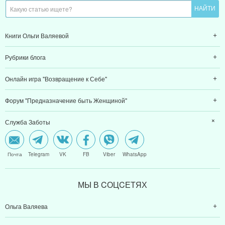
Книги Ольги Валяевой
Рубрики блога
Онлайн игра "Возвращение к Себе"
Форум "Предназначение быть Женщиной"
Служба Заботы
Почта
Telegram
VK
FB
Viber
WhatsApp
МЫ В CОЦCЕТЯХ
Ольга Валяева