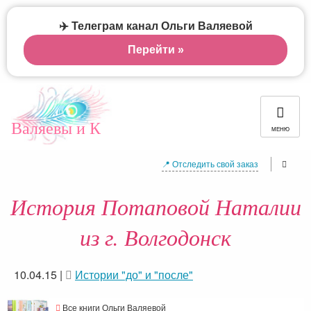
✈️ Телеграм канал Ольги Валяевой
Перейти »
Валяевы и К
МЕНЮ
📍 Отследить свой заказ
История Потаповой Наталии
из г. Волгодонск
10.04.15
|
Истории "до" и "после"
Все книги Ольги Валяевой