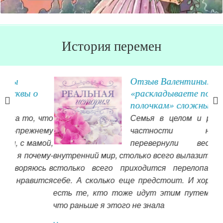
История перемен
Отзыв Валентины: вы
о
«раскладываете по
полочкам» сложные темы
 что
Семья в целом и ребенок в
нему
частности настолько
мой,
перевернули весь мой
ему-
внутренний мир, столько всего вылазит наружу, и
Чит
сь в
столько всего приходится перелопачивать в
ится
себе. А сколько еще предстоит. И хорошо, что
есть те, кто тоже идут этим путем. Потому
что раньше я этого не знала