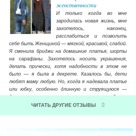
женственности
ая!
И только когда во мне
чное
зародилась новая жизнь, мне
!!!
захотелось, наконец,
 она
так
расслабиться и позволить
! За
«Вм
себе быть Женщиной — мягкой, красивой, слабой.
a.ru
бол
Я сменила бриджи на домашние платья, шорты
льше
со
на сарафаны. Захотелось носить украшения,
кот
делать прически, хотя надобности в этом не
бес
было — я была в декрете. Казалось бы, дети
Чит
любят маму любую. Но, когда я надевала платье
или юбку, особенно длинную и струящуюся —
дочка ахала, сын всплескивал руками и бежал
обнимать.
ЧИТАТЬ ДРУГИЕ ОТЗЫВЫ
Читать далее »