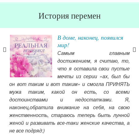
История перемен
и,
В доме, наконец, появился
мир!
ало
Самым главным
оры,
достижением, я считаю, то,
ла в
что я оставила свои пустые
мужу
мечты из серии «ах, был бы
пр
его
он вот таким и вот таким» и смогла ПРИНЯТЬ
сте
у. Я
мужа таким, какой он есть, со всеми
ряд
 за
достоинствами и недостатками. Я,
 все
наконец,обратила внимание на себя, на свою
Чит
й (и
женственность, стараюсь теперь быть лунной
н не
женой и развивать все-таки женские качества, а
вать
не все подряд:)
ался