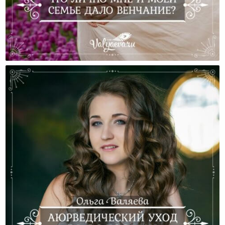
Что Лично Мне И Моей Семье Дало Венчание?