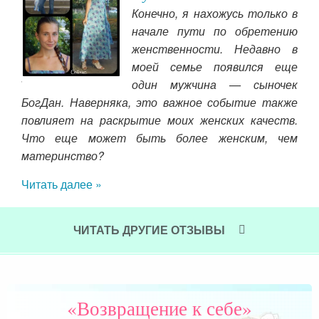
Конечно, я нахожусь только в
да я
начале пути по обретению
. Он
женственности. Недавно в
оим
моей семье появился еще
зни,
Чит
один мужчина — сыночек
ю. И
БогДан. Наверняка, это важное событие также
чала
повлияет на раскрытие моих женских качеств.
 наш
Что еще может быть более женским, чем
материнство?
Читать далее »
ЧИТАТЬ ДРУГИЕ ОТЗЫВЫ
«Возвращение к себе»