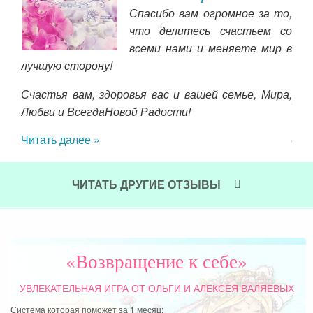
Спасибо вам огромное за то,
ты с
что делитесь счастьем со
лько
всеми нами и меняете мир в
лько
лучшую сторону!
 это
это.
Счастья вам, здоровья вас и вашей семье, Мира,
хор
чень
Любви и ВсегдаНовой Радости!
пр
 три
рас
Читать далее »
оби
в о
ЧИТАТЬ ДРУГИЕ ОТЗЫВЫ
Чит
«Возвращение к себе»
УВЛЕКАТЕЛЬНАЯ ИГРА
ОТ ОЛЬГИ И АЛЕКСЕЯ ВАЛЯЕВЫХ
Система которая поможет за 1 месяц: