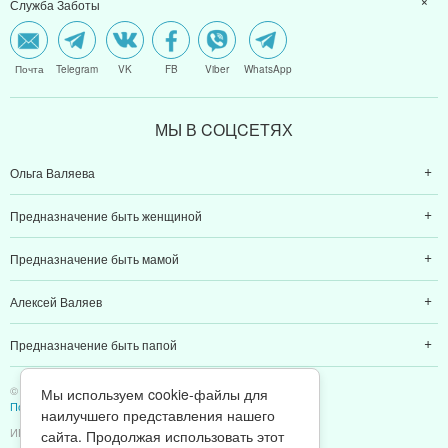
Служба Заботы
Почта
Telegram
VK
FB
Viber
WhatsApp
МЫ В CОЦCЕТЯХ
Ольга Валяева
Предназначение быть женщиной
Предназначение быть мамой
Алексей Валяев
Предназначение быть папой
© 2011-2026 Предназначение быть Женщиной
Мы используем cookie-файлы для
Политика конфиденциальности
наилучшего представления нашего
ИП Валяев А. В. | ИНН 380111808709
сайта. Продолжая использовать этот