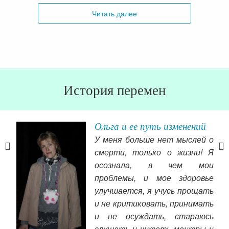
Читать далее
История перемен
икое
Ольга и ее путь изменений
У меня больше нет мыслей о
перь
смерти, только о жизни! Я
оить
осознала, в чем мои
ой и
проблемы, и мое здоровье
 чем
улучшается, я учусь прощать
и не критиковать, принимать
сем
и не осуждать, стараюсь
ден
слушать и читать мантры и