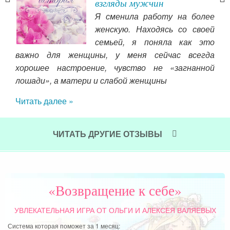
женственности
олее
Сейчас я вздохнула с
воей
облегчением, жить мне
 это
стало намного легче,
егда
отношения улучшились, и я
раз
нной
только в начале своего
па
пути… Спасибо Богу, что он всегда меня
да
направляет!
пок
мам
Читать далее »
ее 
В о
сч
ЧИТАТЬ ДРУГИЕ ОТЗЫВЫ
за
по
пот
Мы 
«Возвращение к себе»
зна
УВЛЕКАТЕЛЬНАЯ ИГРА
ОТ ОЛЬГИ И АЛЕКСЕЯ ВАЛЯЕВЫХ
Чит