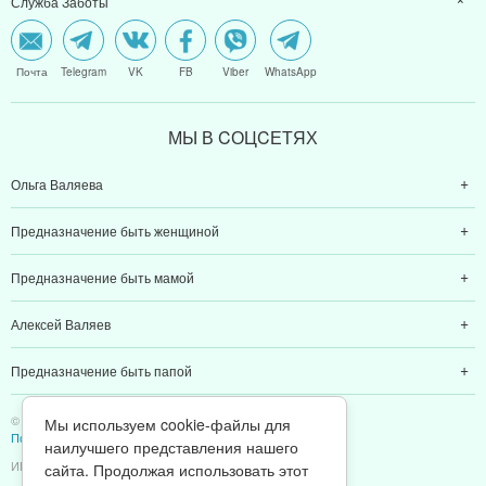
Служба Заботы
Почта
Telegram
VK
FB
Viber
WhatsApp
МЫ В CОЦCЕТЯХ
Ольга Валяева
Предназначение быть женщиной
Предназначение быть мамой
Алексей Валяев
Предназначение быть папой
Мы используем cookie-файлы для
наилучшего представления нашего
© 2011-2026 Предназначение быть Женщиной
Политика конфиденциальности
сайта. Продолжая использовать этот