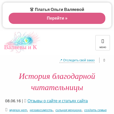
👗 Платья Ольги Валяевой
Перейти »
Валяевы и К
МЕНЮ
📍 Отследить свой заказ
История благодарной
читательницы
08.06.16
|
Отзывы о сайте и статьях сайта
,
,
,
мужчин нет
независимость
сильная женщина
создать семью