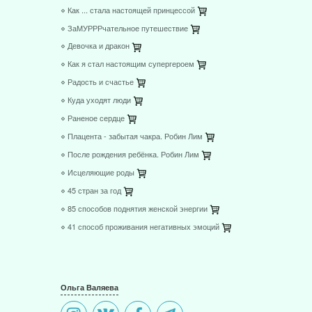
⋄ Как ... стала настоящей принцессой
⋄ ЗаМУРРРчательное путешествие
⋄ Девочка и дракон
⋄ Как я стал настоящим супергероем
⋄ Радость и счастье
⋄ Куда уходят люди
⋄ Раненое сердце
⋄ Плацента - забытая чакра. Робин Лим
⋄ После рождения ребёнка. Робин Лим
⋄ Исцеляющие роды
⋄ 45 стран за год
⋄ 85 способов поднятия женской энергии
⋄ 41 способ проживания негативных эмоций
Ольга Валяева