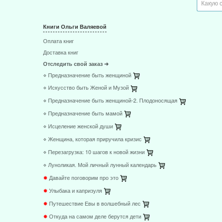
Книги Ольги Валяевой
Оплата книг
Доставка книг
Отследить свой заказ ➜
⋄ Предназначение быть женщиной
⋄ Искусство быть Женой и Музой
⋄ Предназначение быть женщиной-2. Плодоносящая
⋄ Предназначение быть мамой
⋄ Исцеление женской души
⋄ Женщина, которая приручила кризис
⋄ Перезагрузка: 10 шагов к новой жизни
⋄ Луноликая. Мой личный лунный календарь
✸
Давайте поговорим про это
✸
Улыбака и капризуля
✸
Путешествие Евы в волшебный лес
✸
Откуда на самом деле берутся дети