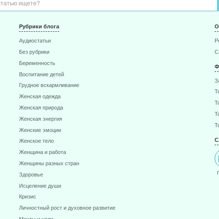
Рубрики блога
О
Аудиостатьи
Р
Без рубрики
С
Беременность
Ф
Воспитание детей
З
Грудное вскармливание
Т
Женская одежда
Т
Женская природа
Т
Женская энергия
Т
Женские эмоции
С
Женское тело
Женщина и работа
Женщины разных стран
Здоровье
Исцеление души
Кризис
Личностный рост и духовное развитие
Мечты и цели