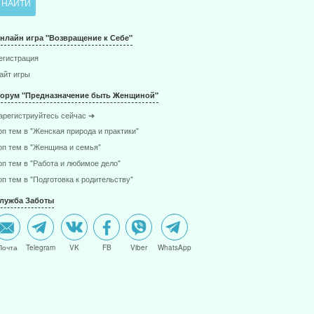
нлайн игра "Возвращение к Себе"
егистрация
айт игры
орум "Предназначение быть Женщиной"
арегистриуйтесь сейчас ➜
оп тем в "Женская природа и практики"
оп тем в "Женщина и семья"
оп тем в "Работа и любимое дело"
оп тем в "Подготовка к родительству"
лужба Заботы
Почта
Telegram
VK
FB
Viber
WhatsApp