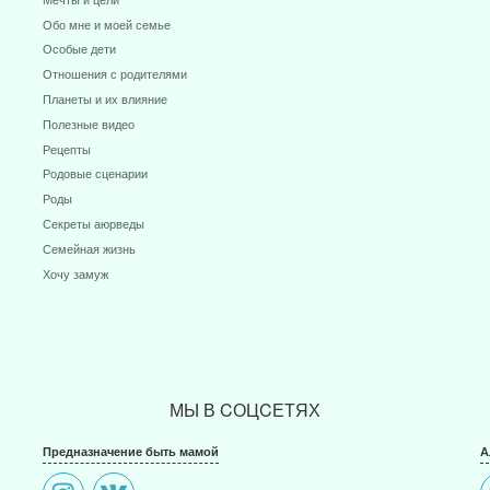
Обо мне и моей семье
Особые дети
Отношения с родителями
Планеты и их влияние
Полезные видео
Рецепты
Родовые сценарии
Роды
Секреты аюрведы
Семейная жизнь
Хочу замуж
МЫ В CОЦCЕТЯХ
Предназначение быть мамой
А