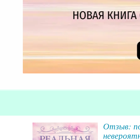
Отзыв: п
невероят
 А вчера