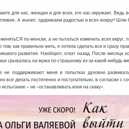
делаете для нас, женщин и для всех, кто нас окружает. Вед
тливее. А значит, одариваем радостью и всех вокруг! Шлю
менятьСЯ по-женски, а не пытаться изменить всех вкруг, п
о том, как правильно жить, я хотела сделать все и сразу пр
икакого развития. Наоборот, откат назад. После месяца х
ье срывалась на мужа по-страшному из-за какой-нибудь ме
е не поддерживают меня в попытках духовно развивать
но все делать постепенно и поступательно, в согласии с с
 испытание – не «останавливать коня на скаку».