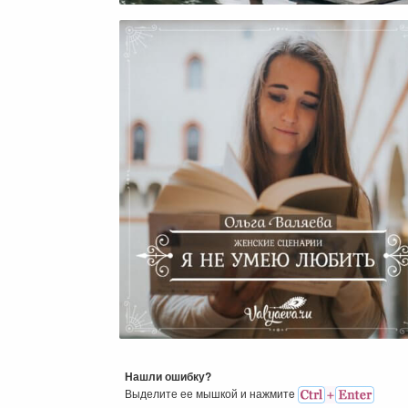
Женские Сценарии. Я Не У
Любить.
Нашли ошибку?
Выделите ее мышкой и нажмитe