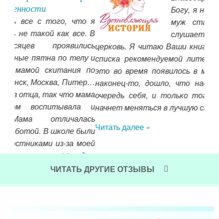
Богу, я начала молиться. Мой
то я
муж стал меняться — он
е. В
слушает лекции, ездит в
ись
церковь. Я читаю Ваши книги и книги из Вашего
нас
лу и
списка рекомендуемой литературы. Как же все
пр
я по
это во время появилось в моей жизни. До меня,
про
тер…
наконец-то, дошло, что надо менять в первую
жиз
мама
очередь себя, и только тогда мир вокруг меня
нуж
а и
начнет меняться в лучшую сторону!
со 
ась
ста
Читать далее »
были
чуд
моей
Чит
одам
ЧИТАТЬ ДРУГИЕ ОТЗЫВЫ
 лет
«Возвращение к себе»