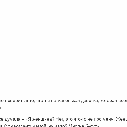
ло поверить в то, что ты не маленькая девочка, которая все
у.
 думала – «Я женщина? Нет, это что-то не про меня. Жен
я буду когда-то мамой, ну и что? Многие будут».