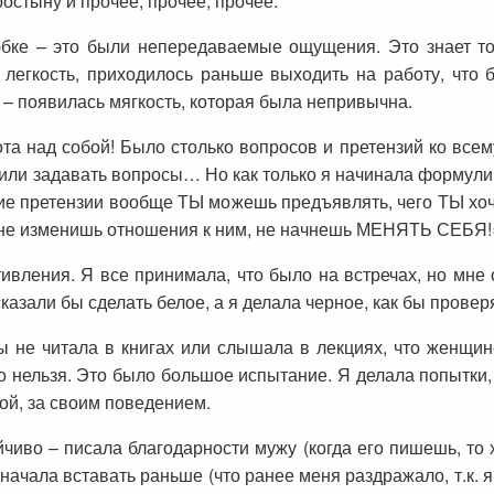
ростыну и прочее, прочее, прочее.
 юбке – это были непередаваемые ощущения. Это знает т
ая легкость, приходилось раньше выходить на работу, что
– появилась мягкость, которая была непривычна.
та над собой! Было столько вопросов и претензий ко всем
шили задавать вопросы… Но как только я начинала формулиро
е претензии вообще ТЫ можешь предъявлять, чего ТЫ хоче
ы не изменишь отношения к ним, не начнешь МЕНЯТЬ СЕБЯ!
ивления. Я все принимала, что было на встречах, но мне 
азали бы сделать белое, а я делала черное, как бы проверя
бы не читала в книгах или слышала в лекциях, что женщин
то нельзя. Это было большое испытание. Я делала попытки
ой, за своим поведением.
чиво – писала благодарности мужу (когда его пишешь, то
начала вставать раньше (что ранее меня раздражало, т.к. я