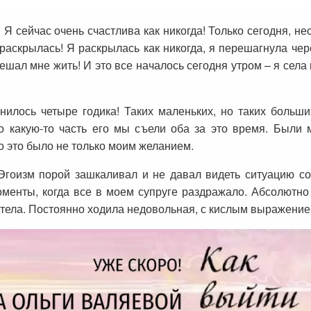
 Я сейчас очень счастлива как никогда! Только сегодня, не
аскрылась! Я раскрылась как никогда, я перешагнула чер
шал мне жить! И это все началось сегодня утром – я села в
илось четыре годика! Таких маленьких, но таких больших
 какую-то часть его мы съели оба за это время. Были 
о это было не только моим желанием.
гоизм порой зашкаливал и не давал видеть ситуацию со
менты, когда все в моем супруге раздражало. Абсолютно
хотела. Постоянно ходила недовольная, с кислым выражен