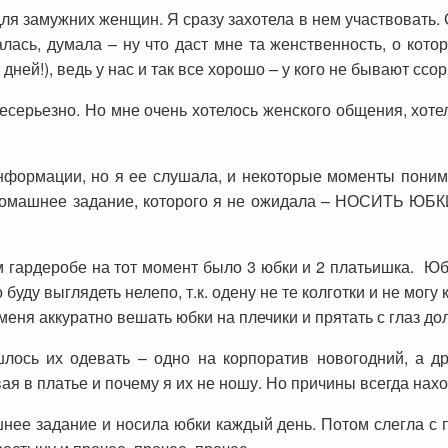
ля замужних женщин. Я сразу захотела в нем участвовать. 
лась, думала – ну что даст мне та женственность, о котор
8 дней!), ведь у нас и так все хорошо – у кого не бывают с
есерьезно. Но мне очень хотелось женского общения, хоте
информации, но я ее слушала, и некоторые моменты поним
домашнее задание, которого я не ожидала – НОСИТЬ ЮБКИ
?
м гардеробе на тот момент было 3 юбки и 2 платьишка. Юбк
 буду выглядеть нелепо, т.к. одену не те колготки и не мо
меня аккуратно вешать юбки на плечики и прятать с глаз до
лось их одевать – одно на корпоратив новогодний, а дру
ивая в платье и почему я их не ношу. Но причины всегда на
ее задание и носила юбки каждый день. Потом слегла с п