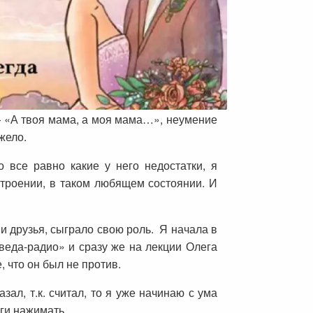
— «А твоя мама, а моя мама…», неумение
жело.
 все равно какие у него недостатки, я
строении, в таком любящем состоянии. И
и друзья, сыграло свою роль. Я начала в
веда-радио» и сразу же на лекции Олега
 что он был не против.
ал, т.к. считал, то я уже начинаю с ума
аги нажимать.