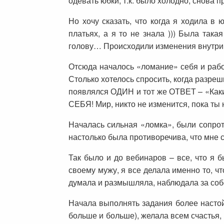
одевать юбки, т.к. было холодно, снова п
Но хочу сказать, что когда я ходила в
платьях, а я то не знала ))) Была так
голову… Происходили изменения внутри 
Отсюда началось «ломание» себя и рабо
Столько хотелось спросить, когда разре
появлялся ОДИН и тот же ОТВЕТ – «Каки
СЕБЯ! Мир, никто не изменится, пока т
Началась сильная «ломка», были сопрот
настолько была противоречива, что мне ск
Так было и до вебинаров – все, что я 
своему мужу, я все делала именно то, ч
думала и размышляла, наблюдала за соб
Начала выполнять задания более настой
больше и больше), желала всем счастья, 