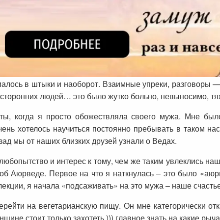
малось в штыки и наоборот. Взаимные упреки, разговоры 
осторонних людей… это было жутко больно, невыносимо, тя
ы, когда я просто обожествляла своего мужа. Мне было
очень хотелось научиться постоянно пребывать в таком на
ад мы от наших близких друзей узнали о Ведах.
любопытство и интерес к тому, чем же таким увлеклись наш
об Аюрведе. Первое на что я наткнулась – это было «аюр
екции, я начала «подсаживать» на это мужа – наше счастье,
ейти на вегетарианскую пищу. Он мне категорически отказ
ине стоит только захотеть ))) главное знать на какие рыч