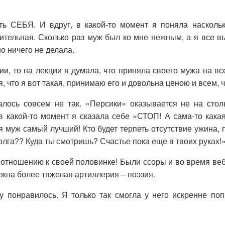
ь СЕБЯ. И вдруг, в какой-то момент я поняла наскольк
ительная. Сколько раз муж был ко мне нежным, а я все вы
но ничего не делала.
ии, то на лекции я думала, что приняла своего мужа на вс
, что я вот такая, принимаю его и довольна ценою и всем, 
залось совсем не так. «Персики» оказывается не на стол
в какой-то момент я сказала себе «СТОП! А сама-то кака
я муж самый лучший! Кто будет терпеть отсутствие ужина,
лга?? Куда ты смотришь? Счастье пока еще в твоих руках!
 отношению к своей половинке! Были ссоры и во время ве
нужна более тяжелая артиллерия – поэзия.
 понравилось. Я только так смогла у него искренне поп