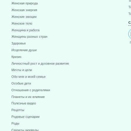
Т
Женская природа
Т
Женская энергия
Т
Женские эмоции
С
Женское тело
Женщина и работа
Женщины разных стран
Здоровье
Исцеление души
Кризис
Личностный рост и духовное развитие
Мечты и цели
Обо мне и моей семье
Особые дети
Отношения с родителями
Планеты и их влияние
Полезные видео
Рецепты
Родовые сценарии
Роды
Секреты аюрведы