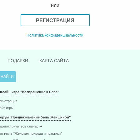
или
РЕГИСТРАЦИЯ
Политика конфиденциальности
ПОДАРКИ
КАРТА САЙТА
нлайн игра "Возвращение к Себе"
егистрация
айт игры
орум "Предназначение быть Женщиной"
арегистриуйтесь сейчас ➜
оп тем в "Женская природа и практики"