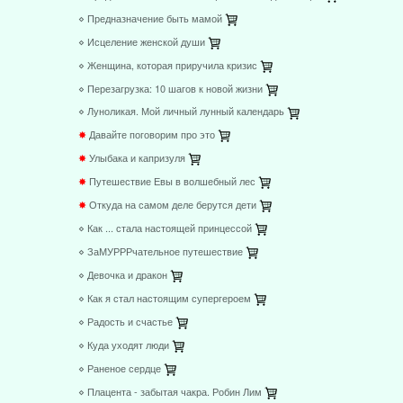
⋄ Предназначение быть мамой
⋄ Исцеление женской души
⋄ Женщина, которая приручила кризис
⋄ Перезагрузка: 10 шагов к новой жизни
⋄ Луноликая. Мой личный лунный календарь
✸
Давайте поговорим про это
✸
Улыбака и капризуля
✸
Путешествие Евы в волшебный лес
✸
Откуда на самом деле берутся дети
⋄ Как ... стала настоящей принцессой
⋄ ЗаМУРРРчательное путешествие
⋄ Девочка и дракон
⋄ Как я стал настоящим супергероем
⋄ Радость и счастье
⋄ Куда уходят люди
⋄ Раненое сердце
⋄ Плацента - забытая чакра. Робин Лим