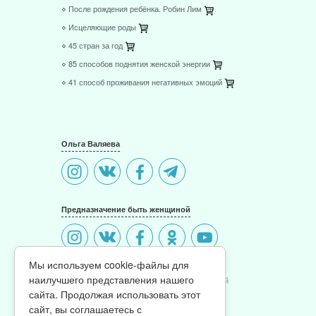
⋄ После рождения ребёнка. Робин Лим
⋄ Исцеляющие роды
⋄ 45 стран за год
⋄ 85 способов поднятия женской энергии
⋄ 41 способ проживания негативных эмоций
Ольга Валяева
Предназначение быть женщиной
Мы используем cookie-файлы для
наилучшего представления нашего
© 2011-2026 Предназначение быть Женщиной
Политика конфиденциальности
сайта. Продолжая использовать этот
сайт, вы соглашаетесь с