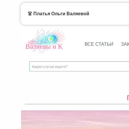
👗 Платья Ольги Валяевой
ВСЕ СТАТЬИ
ЗА
Валяевы и К