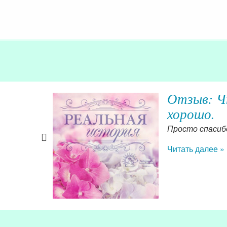
Отзыв: Ч
хорошо.
 самой
азетой на
Просто спасибо
ния важные
Читать далее »
!