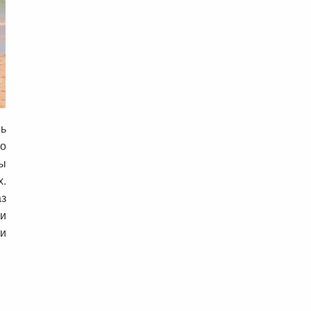
нь
но
бы
х.
аз
и
ни