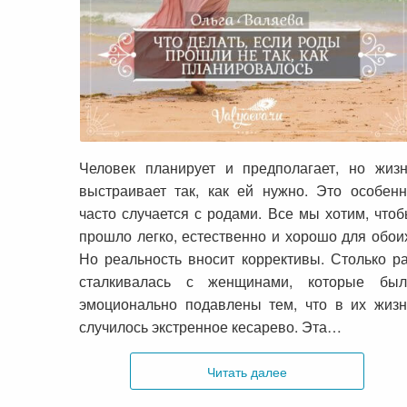
Что делать, если роды прошли не
так, как планировалось
Человек планирует и предполагает, но жиз
выстраивает так, как ей нужно. Это особен
часто случается с родами. Все мы хотим, что
прошло легко, естественно и хорошо для обои
Но реальность вносит коррективы. Столько р
сталкивалась с женщинами, которые был
эмоционально подавлены тем, что в их жиз
случилось экстренное кесарево. Эта…
Читать далее