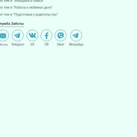
оп тем в "Женщина и семья"
оп тем в "Работа и любимое дело"
оп тем в "Подготовка к родительству"
лужба Заботы
Почта
Telegram
VK
FB
Viber
WhatsApp