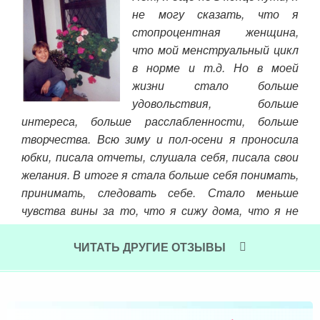
ге к
не могу сказать, что я
 его
стопроцентная женщина,
как
что мой менструальный цикл
ива
в норме и т.д. Но в моей
Чит
того
жизни стало больше
шую
удовольствия, больше
ю, я
интереса, больше расслабленности, больше
ние,
творчества. Всю зиму и пол-осени я проносила
ужно
юбки, писала отчеты, слушала себя, писала свои
чень
желания. В итоге я стала больше себя понимать,
принимать, следовать себе. Стало меньше
чувства вины за то, что я сижу дома, что я не
работаю, уделяю время себе, своему творчеству,
уходу за собой. Изменились приоритеты: я
ЧИТАТЬ ДРУГИЕ ОТЗЫВЫ
осознала, что самое главное для меня – моя
семья, мой муж, наши отношения
Читать далее »