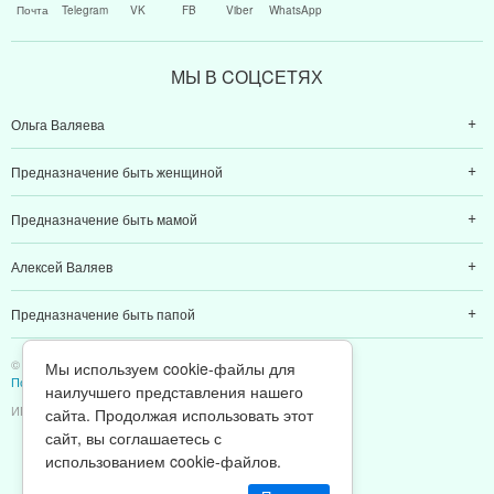
Почта
Telegram
VK
FB
Viber
WhatsApp
МЫ В CОЦCЕТЯХ
Ольга Валяева
Предназначение быть женщиной
Предназначение быть мамой
Алексей Валяев
Предназначение быть папой
© 2011-2026 Предназначение быть Женщиной
Мы используем cookie-файлы для
Политика конфиденциальности
наилучшего представления нашего
ИП Валяев А. В. | ИНН 380111808709
сайта. Продолжая использовать этот
сайт, вы соглашаетесь с
использованием cookie-файлов.