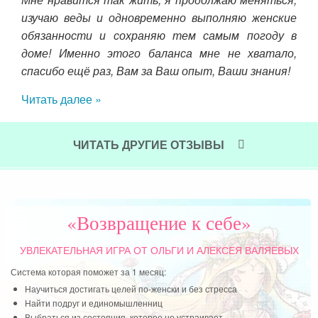
ями.
изучаю веды и одновременно выполняю женские
я п
льги
обязанности и сохраняю тем самым погоду в
все
изнь
доме! Именно этого баланса мне не хватало,
заб
спасибо ещё раз, Вам за Ваш опыт, Ваши знания!
Чит
Читать далее »
ЧИТАТЬ ДРУГИЕ ОТЗЫВЫ
«Возвращение к себе»
УВЛЕКАТЕЛЬНАЯ ИГРА
ОТ ОЛЬГИ И АЛЕКСЕЯ ВАЛЯЕВЫХ
Система которая поможет за 1 месяц:
Научиться достигать целей по-женски и без стресса
Найти подруг и единомышленниц
Выбраться из состояния, которое не устраивает