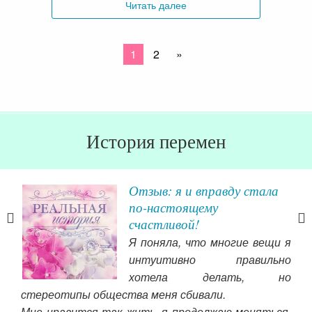
Читать далее
1
2
»
История перемен
Отзыв: я и вправду стала
по-настоящему
счастливой!
лась
Я поняла, что многие вещи я
вным
интуитивно правильно
ист
й с
хотела делать, но
наз
стереотипы общества меня сбивали.
отр
ала
Мне нравится так жить, я продолжаю меняться,
бло