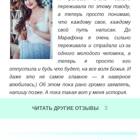
переживала по этому поводу,
мне
а теперь просто понимаю,
уть
что каждому свое, каждому
моя
свой путь написан. До
Чит
аша,
Марафона я очень сильно
, с
переживала и страдала из-за
жбу,
одного молодого человека, а
шла,
теперь я просто его
оги,
отпустила и будь что будет, на все воля Божья. И
орые
даже это не самое главное — я наверное
биды
влюбилась;) Об этом пока рано громко заявлять,
напишу позже. А пока такая вот у меня история.
Читать далее »
ЧИТАТЬ ДРУГИЕ ОТЗЫВЫ