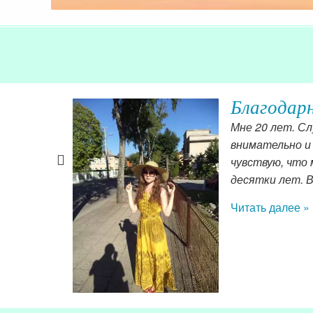
Благодар
то чудо,
Мне 20 лет. С
Год без
внимательно и 
амужем,
чувствую, что 
не женщины,
десятки лет. 
и
Читать далее »