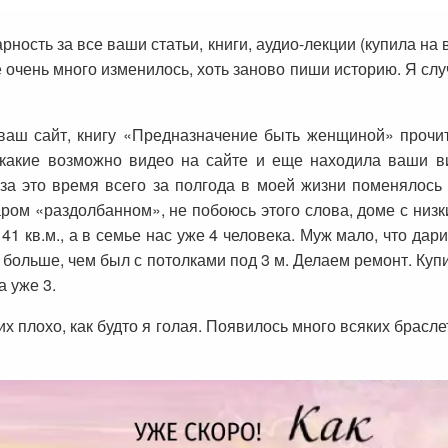
рность за все ваши статьи, книги, аудио-лекции (купила на
очень много изменилось, хоть заново пиши историю. Я сл
 ваш сайт, книгу «Предназначение быть женщиной» прочит
какие возможно видео на сайте и еще находила ваши в
 это время всего за полгода в моей жизни поменялось п
аром «раздолбанном», не побоюсь этого слова, доме с низк
1 кв.м., а в семье нас уже 4 человека. Муж мало, что дар
а больше, чем был с потолками под 3 м. Делаем ремонт. К
а уже 3.
 плохо, как будто я голая. Появилось много всяких брасле