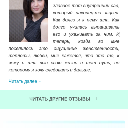
главное тот внутренний сад,
ига
который наконец-то зацвел.
ага
Как долго я к нему шла. Как
ая,
долго училась выращивать
Там
его и ухаживать за ним. И
Дми
теперь, когда во мне
сем
поселилось это ощущение женственности,
теп
теплоты, любви, мне кажется, что это то, к
как
чему я шла всю свою жизнь и тот путь, по
от
которому я хочу следовать и дальше.
ком
год
Читать далее »
Дм
кра
все
ЧИТАТЬ ДРУГИЕ ОТЗЫВЫ
зам
бол
воо
мно