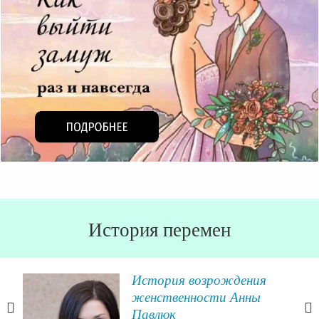
История перемен
ге
История возрождения
женственности Анны
чала
Павлюк
ения