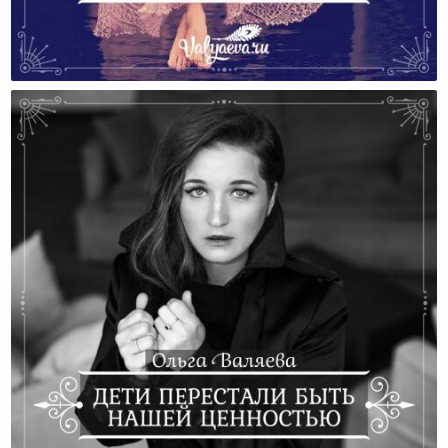
Целомудрие До Свадьбы