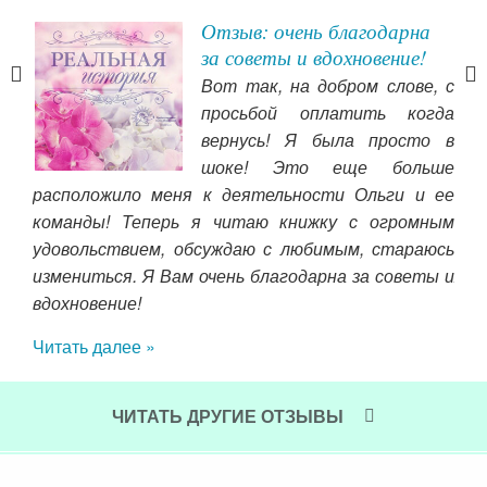
Отзыв: очень благодарна
за советы и вдохновение!
Вот так, на добром слове, с
мне
просьбой оплатить когда
ски.
вернусь! Я была просто в
й. С
шоке! Это еще больше
о. С
расположило меня к деятельности Ольги и ее
сча
ний.
команды! Теперь я читаю книжку с огромным
мар
зней
удовольствием, обсуждаю с любимым, стараюсь
пис
измениться. Я Вам очень благодарна за советы и
Я в
вдохновение!
Чит
Читать далее »
ЧИТАТЬ ДРУГИЕ ОТЗЫВЫ