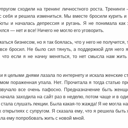
пругом сходили на тренинг личностного роста. Тренинги –
с себя и решила измениться. Мы вместе бросили курить и
боты и началась депрессия и ругань. Я не понимала как
лся — нет и все! Ничего не могло его уговорить.
ться бизнесом, но я так боялась, что у него не получится, 
 все бросил. Не было сил тянуть, а поддержкой для него
, что если я не начну меняться, то нет смысла нам жит
 и я целыми днями лазала по интернету и искала женские с
ромом пораженная упала. Нет. Прочитала я тогда статью пр
 звучало все очень пафосно. Предназначение быть женщ
ачала заходила на сайт раз в неделю, потом чаще и в од
 стала слушать лекции. Была какая-то жажда! Я не могла н
 открытиях с супругом. Я сказала ему, что я решила быть
ила ему попробовать жить с новой мной.