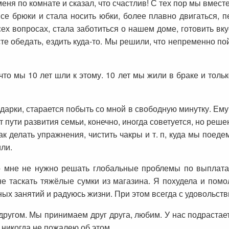
еня по комнате и сказал, что счастлив! С тех пор мы вмест
се брюки и стала носить юбки, более плавно двигаться, п
ех вопросах, стала заботиться о нашем доме, готовить вк
сте обедать, ездить куда-то. Мы решили, что непременно п
что мы 10 лет шли к этому. 10 лет мы жили в браке и толь
дарки, старается побыть со мной в свободную минутку. Ему 
 пути развития семьи, конечно, иногда советуется, но реше
к делать упражнения, чистить чакры и т. п, куда мы поедем
ли.
о мне не нужно решать глобальные проблемы по выплатам
не таскать тяжёлые сумки из магазина. Я похудела и пом
ых занятий и радуюсь жизни. При этом всегда с удовольств
другом. Мы принимаем друг друга, любим. У нас подрастает
 никогда не пожалею об этом.