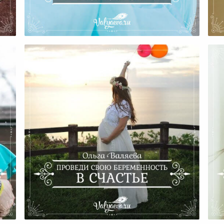
ей
А Где Же Ты И Твое Счастье?
Проведи Свою Беременность В
Счастье