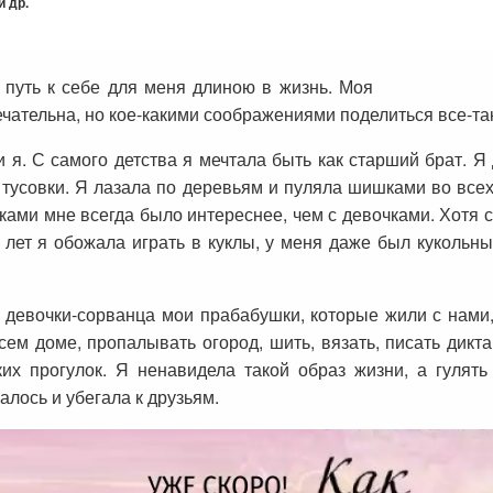
 др.
 путь к себе для меня длиною в жизнь. Моя
ечательна, но кое-какими соображениями поделиться все-так
и я. С самого детства я мечтала быть как старший брат. 
 тусовки. Я лазала по деревьям и пуляла шишками во все
иками мне всегда было интереснее, чем с девочками. Хотя с
 лет я обожала играть в куклы, у меня даже был кукольны
девочки-сорванца мои прабабушки, которые жили с нами,
ем доме, пропалывать огород, шить, вязать, писать дикт
их прогулок. Я ненавидела такой образ жизни, а гулят
алось и убегала к друзьям.