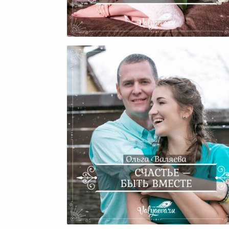
Я Отвечаю За Счастье Сво
Мамы
Счастье – Быть Вместе