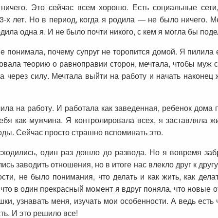
ничего. Это сейчас всем хорошо. Есть социальные сети,
3-х лет. Но в период, когда я родила — не было ничего. 
дила одна я. И не было почти никого, с кем я могла бы по
е понимала, почему супруг не торопится домой. Я пилила е
довала теорию о равноправии сторон, мечтала, чтобы муж 
а через силу. Мечтала выйти на работу и начать наконец ж
чила на работу. И работала как заведенная, ребенок дома 
себя как мужчина. Я контролировала всех, я заставляла 
годы. Сейчас просто страшно вспоминать это.
сходились, один раз дошло до развода. Но я вовремя заб
ись заводить отношения, но в итоге нас влекло друг к друг
сти, не было понимания, что делать и как жить, как дела
, что в один прекрасный момент я вдруг поняла, что новые о
ки, узнавать меня, изучать мои особенности. А ведь есть 
ть. И это решило все!