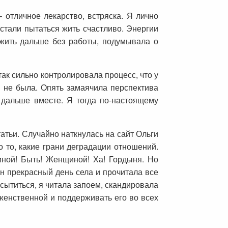
 отличное лекарство, встряска. Я лично
 стали пытаться жить счастливо. Энергии
 жить дальше без работы, подумывала о
так сильно контролировала процесс, что у
 я не была. Опять замаячила перспектива
ь дальше вместе. Я тогда по-настоящему
татьи. Случайно наткнулась на сайт Ольги
о то, какие грани деградации отношений.
иной! Быть! Женщиной! Ха! Гордыня. Но
ин прекрасный день села и прочитала все
асытиться, я читала запоем, скандировала
 женственной и поддерживать его во всех