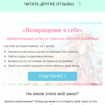
себя дурой. Дурой чувствовала и в новых платьях,
ЧИТАТЬ ДРУГИЕ ОТЗЫВЫ
дурой — когда решила завести несколько
комнатных растений, дурой — когда в первый раз
пришла на маникюр. Мне было 25 лет, а я в
первый раз в жизни появилась в салоне красоты!
«Возвращение к себе»
Сама не верю теперь.
УВЛЕКАТЕЛЬНАЯ ИГРА
ОТ ОЛЬГИ И АЛЕКСЕЯ ВАЛЯЕВЫХ
Читать далее »
Система которая поможет за 1 месяц:
Научиться достигать целей по-женски и без стресса
Найти подруг и единомышленниц
Выбраться из состояния, которое не устраивает
Заняться собой и реально начать менять свою жизнь
ПОДРОБНЕЕ
На каком этапе мой заказ?
Купили наши книжки? Теперь вы можете отследить свой заказ по его