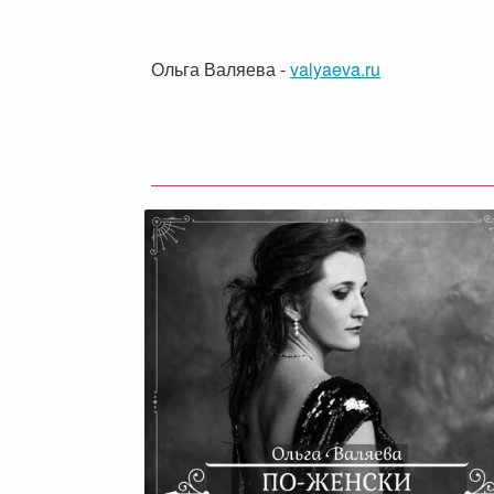
Ольга Валяева
-
valyaeva.ru