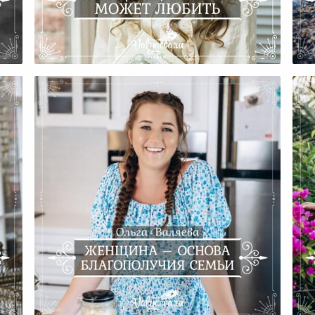
Женщина, Которая Может
Любить…
Женщина – Основа
Благополучия Семьи