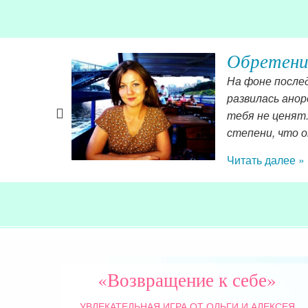
Отзыв: б
есть, у меня
Мне стало прощ
красива,
это очень пом
 такой
Читать далее »
«Возвращение к себе»