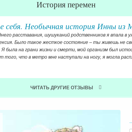
История перемен
рюки покинули мой гардероб
е справляться с упадками настроения. Я знаю как себя п
огает в трудные времена
ЧИТАТЬ ДРУГИЕ ОТЗЫВЫ