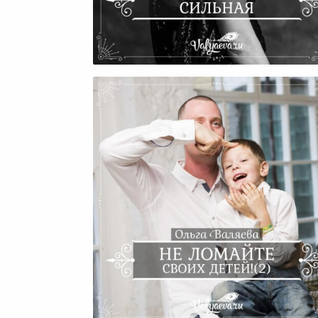
По-Женски Сильная
Не Ломайте Своих Детей!
(часть 2)