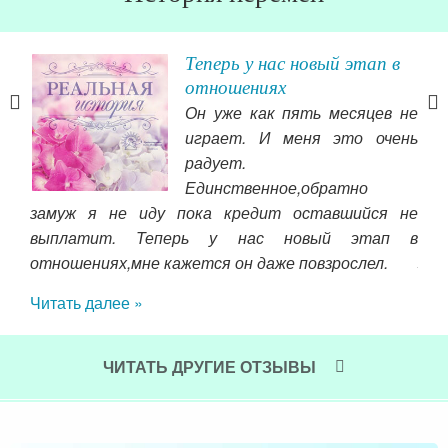
Теперь у нас новый этап в
отношениях
я, я
Он уже как пять месяцев не
ится
играет. И меня это очень
ому
радует.
ова
Единственное,обратно
ново
замуж я не иду пока кредит оставшийся не
обе
выплатит. Теперь у нас новый этап в
хо
тала
отношениях,мне кажется он даже повзрослел.
кан
нова
Читать далее »
выб
ь не
мен
 мой
оче
ЧИТАТЬ ДРУГИЕ ОТЗЫВЫ
вых
Чит